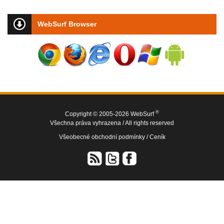
WebSurf Browser
®
Copyright © 2005-2026 WebSurf
Všechna práva vyhrazena / All rights reserved
Všeobecné obchodní podmínky /
Ceník