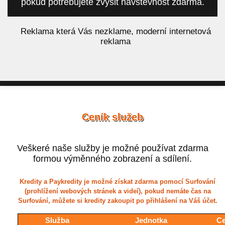
pokud potřebujete zvýšit návštěvnost zdarma.
á
Reklama která Vás nezklame, moderní internetová
reklama
Ceník služeb
Veškeré naše služby je možné používat zdarma
formou výměnného zobrazení a sdílení.
Kredity a Paykredity je možné získat zdarma pomocí Surfování
(prohlížení webových stránek a videí), pokud nemáte čas na
Surfování, můžete si kredity zakoupit po přihlášení na Váš účet.
Služba
Jednotka
Ce