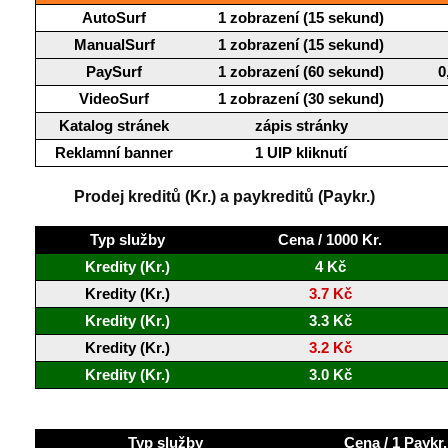
AutoSurf
1 zobrazení (15 sekund)
ManualSurf
1 zobrazení (15 sekund)
PaySurf
1 zobrazení (60 sekund)
0
VideoSurf
1 zobrazení (30 sekund)
Katalog stránek
zápis stránky
Reklamní banner
1 UIP kliknutí
Prodej kreditů (Kr.) a paykreditů (Paykr.)
Typ služby
Cena / 1000 Kr.
Kredity (Kr.)
4 Kč
Kredity (Kr.)
3.7 Kč
Kredity (Kr.)
3.3 Kč
Kredity (Kr.)
3.2 Kč
Kredity (Kr.)
3.0 Kč
Typ služby
Cena / 1 Paykr.