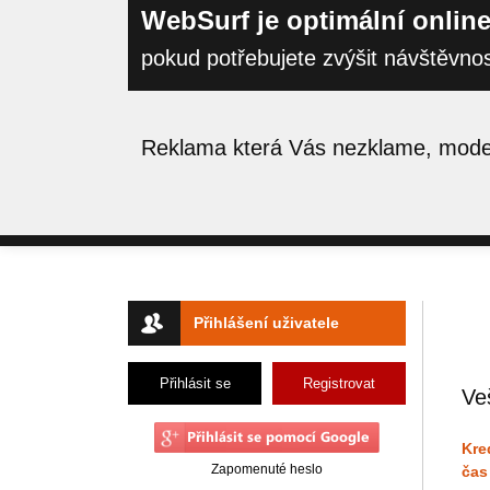
WebSurf je optimální online
pokud potřebujete zvýšit návštěvno
Reklama která Vás nezklame, moder
Přihlášení uživatele
Přihlásit se
Registrovat
Ve
Kre
Zapomenuté heslo
čas