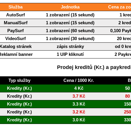
Služba
Jednotka
Cena za zo
AutoSurf
1 zobrazení (15 sekund)
1 kred
ManualSurf
1 zobrazení (15 sekund)
2 kred
PaySurf
1 zobrazení (60 sekund)
0,100 Pay
VideoSurf
1 zobrazení (30 sekund)
20 kre
Katalog stránek
zápis stránky
od 0 kr
Reklamní banner
1 UIP kliknutí
2 Paykr
Prodej kreditů (Kr.) a paykred
Typ služby
Cena / 1000 Kr.
B
Kredity (Kr.)
4 Kč
50
Kredity (Kr.)
3.7 Kč
80
Kredity (Kr.)
3.3 Kč
150
Kredity (Kr.)
3.2 Kč
250
Kredity (Kr.)
3.0 Kč
330