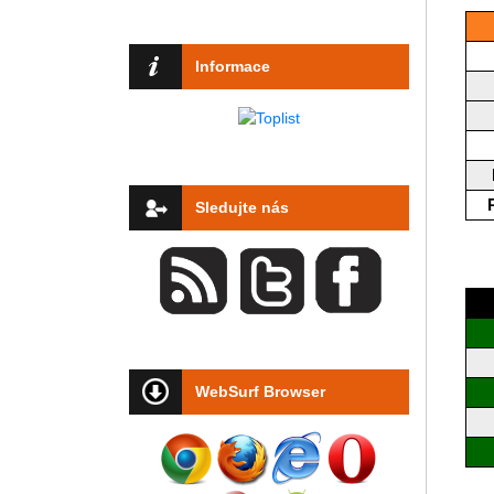
Informace
Sledujte nás
WebSurf Browser