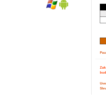
Pau
Zak
bud
Uve
Sle