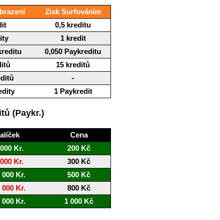
brazení
Zisk Surfováním
it
0,5 kreditu
ity
1 kredit
kreditu
0,050 Paykreditu
ditů
15 kreditů
editů
-
edity
1 Paykredit
itů (Paykr.)
alíček
Cena
 000 Kr.
200 Kč
 000 Kr.
300 Kč
 000 Kr.
500 Kč
 000 Kr.
800 Kč
 000 Kr.
1 000 Kč