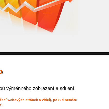
WebSurf j
pokud potře
Reklama kt
b
ou výměnného zobrazení a sdílení.
ížení webových stránek a videí), pokud nemáte
t.