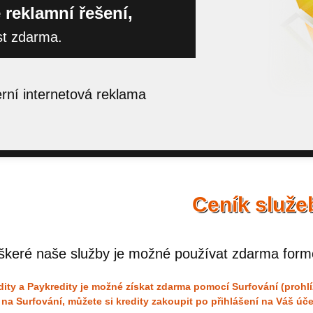
 reklamní řešení,
st zdarma.
ní internetová reklama
Ceník služe
škeré naše služby je možné používat zdarma form
dity a Paykredity je možné získat zdarma pomocí Surfování (prohl
 na Surfování, můžete si kredity zakoupit po přihlášení na Váš úče