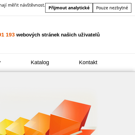
ají měřit návštěvnost.
Přijmout analytické
Pouze nezbytné
91 193
webových stránek našich uživatelů
y
Katalog
Kontakt
Zvýšení
Reklam