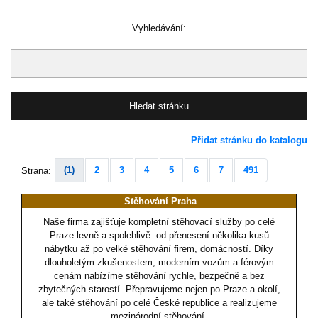
Vyhledávání:
Přidat stránku do katalogu
(1)
2
3
4
5
6
7
491
Strana:
Stěhování Praha
Naše firma zajišťuje kompletní stěhovací služby po celé
Praze levně a spolehlivě. od přenesení několika kusů
nábytku až po velké stěhování firem, domácností. Díky
dlouholetým zkušenostem, moderním vozům a férovým
cenám nabízíme stěhování rychle, bezpečně a bez
zbytečných starostí. Přepravujeme nejen po Praze a okolí,
ale také stěhování po celé České republice a realizujeme
mezinárodní stěhování.