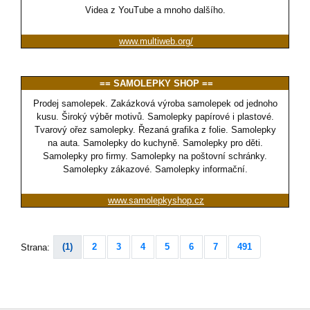
Videa z YouTube a mnoho dalšího.
www.multiweb.org/
== SAMOLEPKY SHOP ==
Prodej samolepek. Zakázková výroba samolepek od jednoho
kusu. Široký výběr motivů. Samolepky papírové i plastové.
Tvarový ořez samolepky. Řezaná grafika z folie. Samolepky
na auta. Samolepky do kuchyně. Samolepky pro děti.
Samolepky pro firmy. Samolepky na poštovní schránky.
Samolepky zákazové. Samolepky informační.
www.samolepkyshop.cz
(1)
2
3
4
5
6
7
491
Strana: