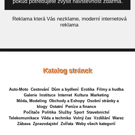
pokud potřebujete zvýšit návštěvnost zdarma.
á
Reklama která Vás nezklame, moderní internetová
reklama
Katalog stránek
Auto-Moto
Cestování
Dům a bydlení
Erotika
Filmy a hudba
Galerie
Instituce
Internet
Kultura
Marketing
Móda, Modeling
Obchody a Eshopy
Osobní stránky a
blogy
Ostatní
Peníze a finance
Počítače
Politika
Služby
Sport
Stavebnictví
Telekomunikace
Věda a technika
Volný čas
Vzdělání
Warez
Zábava
Zpravodajství
Zvířata
Weby všech kategorií