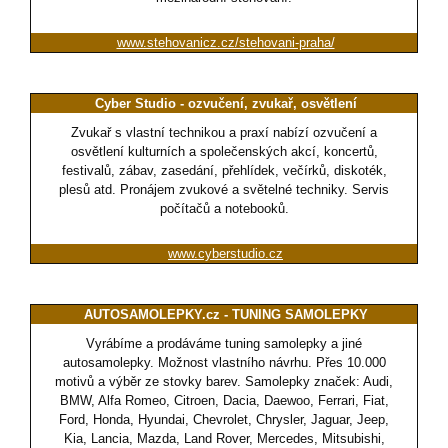
www.stehovanicz.cz/stehovani-praha/
Cyber Studio - ozvučení, zvukař, osvětlení
Zvukař s vlastní technikou a praxí nabízí ozvučení a
osvětlení kulturních a společenských akcí, koncertů,
festivalů, zábav, zasedání, přehlídek, večírků, diskoték,
plesů atd. Pronájem zvukové a světelné techniky. Servis
počítačů a notebooků.
www.cyberstudio.cz
AUTOSAMOLEPKY.cz - TUNING SAMOLEPKY
Vyrábíme a prodáváme tuning samolepky a jiné
autosamolepky. Možnost vlastního návrhu. Přes 10.000
motivů a výběr ze stovky barev. Samolepky značek: Audi,
BMW, Alfa Romeo, Citroen, Dacia, Daewoo, Ferrari, Fiat,
Ford, Honda, Hyundai, Chevrolet, Chrysler, Jaguar, Jeep,
Kia, Lancia, Mazda, Land Rover, Mercedes, Mitsubishi,