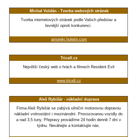
Michal Voldán - Tvorba webových stránek
Tvorba internetových stránek podle Vašich představ a
levnější oproti konkurenci.
amorekj.holetin.com
Tricell.cz
Největší český web o hrách a filmech Resident Evil
www.tricell.cz
Aleš Rybišár - nákladní doprava
Firma Aleš Rybišár se zabývá silniční motorovou dopravou
nákladní vnitrostátní i mezinárodní. Provozovanou vozidly do
a nad 3,5 tuny. Přepravy provádíme 24 hodin denně 7 dní v
týdnu. Neváhejte a kontaktujte nás.