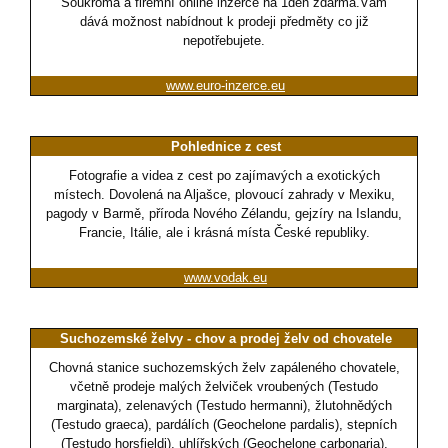
Soukromá a firemní online inzerce na 1den zdarma.Vám
dává možnost nabídnout k prodeji předměty co již
nepotřebujete.
www.euro-inzerce.eu
Pohlednice z cest
Fotografie a videa z cest po zajímavých a exotických
místech. Dovolená na Aljašce, plovoucí zahrady v Mexiku,
pagody v Barmě, příroda Nového Zélandu, gejzíry na Islandu,
Francie, Itálie, ale i krásná místa České republiky.
www.vodak.eu
Suchozemské želvy - chov a prodej želv od chovatele
Chovná stanice suchozemských želv zapáleného chovatele,
včetně prodeje malých želviček vroubených (Testudo
marginata), zelenavých (Testudo hermanni), žlutohnědých
(Testudo graeca), pardálích (Geochelone pardalis), stepních
(Testudo horsfieldi), uhlířských (Geochelone carbonaria),