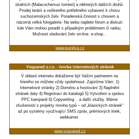
skalních (Malacochersus tornieri) a některých dalších druhů.
Prodej terárií a veškerého potřebného vybavení k chovu
suchozemských želv. Poradenská činnost s chovem a
názorná velká fotogalerie. Na webu najdete fórum a diskuzi
kde Vám mohou poradit s případným problémem či radou.
Možnost sledování želv on-line. e-shop...
www.euzelva.cz
Vsquared s.r.o. - tvorba internetových stránek
V oblasti internetu dokážeme být Vaším partnerem na
kterého se můžete vždy spolehnout. Zajistíme Vám: 1)
Internetové stránky 2) Doménu a hostování 3) Naplnění
stránek daty 4) Registraci do katalogů 5) Vytvoření a správu
PPC kampaně 6) Copywriting .. a další služby. Máme
zkušenosti s projekty mnoha typů – od „klasických stránek“
až po systémy využívající SMS zpráv, prémiových linek,
webkamer.
www.vsquared.cz