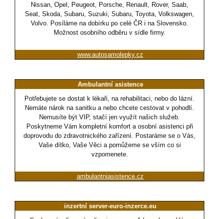
Nissan, Opel, Peugeot, Porsche, Renault, Rover, Saab,
Seat, Skoda, Subaru, Suzuki, Subaru, Toyota, Volkswagen,
Volvo. Posíláme na dobírku po celé ČR i na Slovensko.
Možnost osobního odběru v sídle firmy.
www.autosamolepky.cz
Ambulantní asistence
Potřebujete se dostat k lékaři, na rehabilitaci, nebo do lázní.
Nemáte nárok na sanitku a nebo chcete cestovat v pohodlí.
Nemusíte být VIP, stačí jen využít našich služeb.
Poskytneme Vám kompletní komfort a osobní asistenci při
doprovodu do zdravotnického zařízení. Postaráme se o Vás,
Vaše dítko, Vaše Věci a pomůžeme se vším co si
vzpomenete.
ambulantniasistence.cz
inzertní server-euro-inzerce.eu