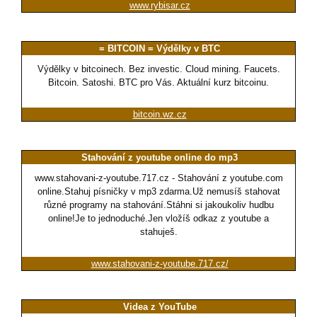
www.rybisar.cz
= BITCOIN = Výdělky v BTC
Výdělky v bitcoinech. Bez investic. Cloud mining. Faucets.
Bitcoin. Satoshi. BTC pro Vás. Aktuální kurz bitcoinu.
bitcoin.wz.cz
Stahování z youtube online do mp3
www.stahovani-z-youtube.717.cz - Stahování z youtube.com
online.Stahuj písničky v mp3 zdarma.Už nemusíš stahovat
různé programy na stahování.Stáhni si jakoukoliv hudbu
online!Je to jednoduché.Jen vložíš odkaz z youtube a
stahuješ.
www.stahovani-z-youtube.717.cz/
Videa z YouTube