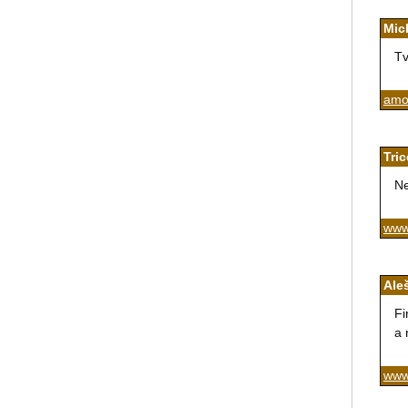
Mic
Tv
amor
Tric
Ne
www.
Ale
Fi
a 
www.