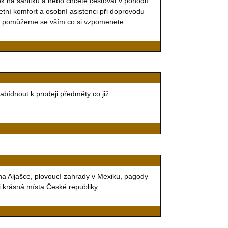
rok na sanitku a nebo chcete cestovat v pohodlí.
tní komfort a osobní asistenci při doprovodu
 a pomůžeme se vším co si vzpomenete.
ídnout k prodeji předměty co již
na Aljašce, plovoucí zahrady v Mexiku, pagody
 i krásná místa České republiky.