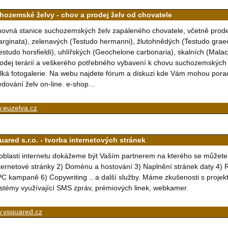
hozemské želvy - chov a prodej želv od chovatele
ovná stanice suchozemských želv zapáleného chovatele, včetně prode
rginata), zelenavých (Testudo hermanni), žlutohnědých (Testudo graec
estudo horsfieldi), uhlířských (Geochelone carbonaria), skalních (Malac
odej terárií a veškerého potřebného vybavení k chovu suchozemských
lká fotogalerie. Na webu najdete fórum a diskuzi kde Vám mohou pora
edování želv on-line. e-shop...
.euzelva.cz
uared s.r.o. - tvorba internetových stránek
oblasti internetu dokážeme být Vaším partnerem na kterého se můžete
ternetové stránky 2) Doménu a hostování 3) Naplnění stránek daty 4) R
C kampaně 6) Copywriting .. a další služby. Máme zkušenosti s projek
stémy využívající SMS zpráv, prémiových linek, webkamer.
.vsquared.cz