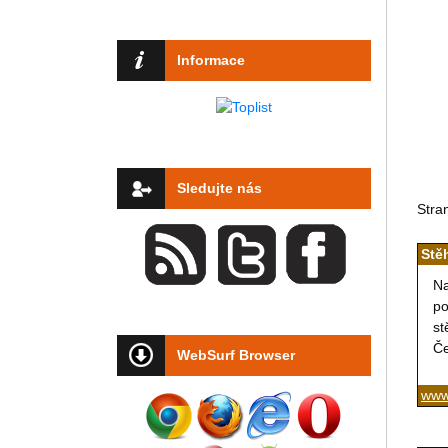
Informace
Sledujte nás
Stra
Stě
Na
po
st
Če
WebSurf Browser
www