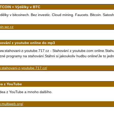
ITCOIN = Výdělky v BTC
dělky v bitcoinech. Bez investic. Cloud mining. Faucets. Bitcoin. Satosh
oin.wz.cz
hování z youtube online do mp3
w.stahovani-z-youtube.717.cz - Stahování z youtube.com online.Stah
zné programy na stahování.Stáhni si jakoukoliv hudbu online!Je to jed
.stahovani-z-youtube.717.cz/
ea z YouTube
dea z YouTube a mnoho dalšího.
.multiweb.org/