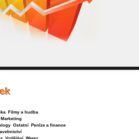
WebSurf j
pokud potře
Reklama kt
nek
ika
Filmy a hudba
Marketing
blogy
Ostatní
Peníze a finance
avebnictví
as
Vzdělání
Warez