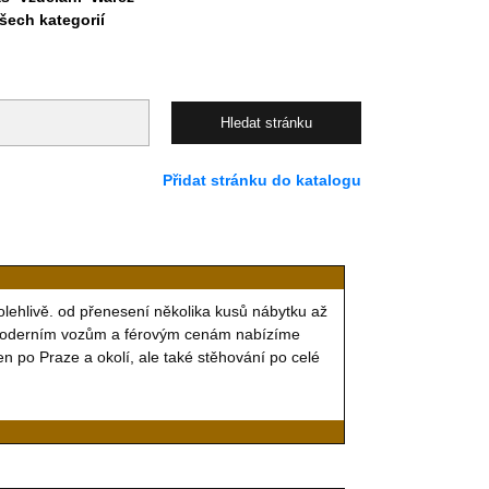
ech kategorií
Přidat stránku do katalogu
olehlivě. od přenesení několika kusů nábytku až
 moderním vozům a férovým cenám nabízíme
n po Praze a okolí, ale také stěhování po celé