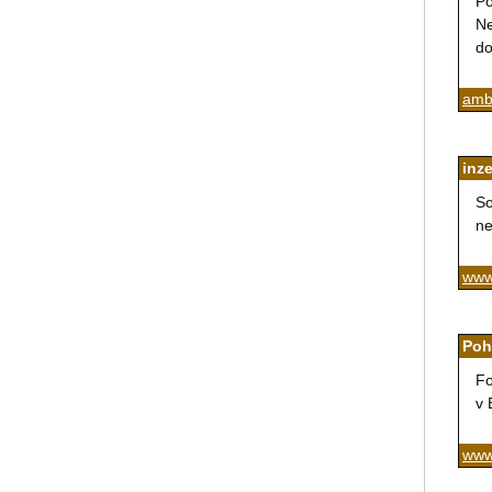
Po
Ne
do
ambu
inze
So
ne
www
Poh
Fo
v 
www