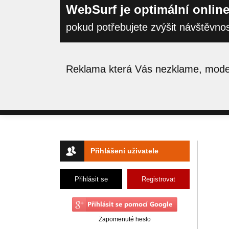
WebSurf je optimální online
pokud potřebujete zvýšit návštěvno
Reklama která Vás nezklame, moder
Přihlášení uživatele
Přihlásit se
Registrovat
Zapomenuté heslo