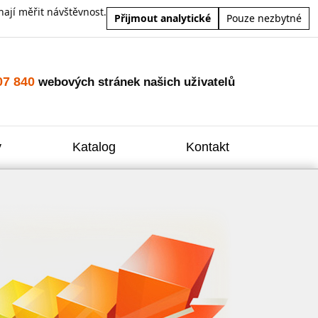
ají měřit návštěvnost.
Přijmout analytické
Pouze nezbytné
07 840
webových stránek našich uživatelů
y
Katalog
Kontakt
Zvýšení
Reklam