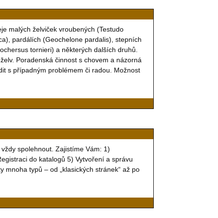
je malých želviček vroubených (Testudo
a), pardálích (Geochelone pardalis), stepních
ochersus tornieri) a některých dalších druhů.
 želv. Poradenská činnost s chovem a názorná
dit s případným problémem či radou. Možnost
 vždy spolehnout. Zajistíme Vám: 1)
egistraci do katalogů 5) Vytvoření a správu
ty mnoha typů – od „klasických stránek“ až po