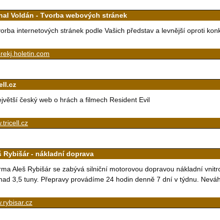
hal Voldán - Tvorba webových stránek
orba internetových stránek podle Vašich představ a levnější oproti kon
ekj.holetin.com
ell.cz
jvětší český web o hrách a filmech Resident Evil
tricell.cz
š Rybišár - nákladní doprava
rma Aleš Rybišár se zabývá silniční motorovou dopravou nákladní vnitr
nad 3,5 tuny. Přepravy provádíme 24 hodin denně 7 dní v týdnu. Neváhe
rybisar.cz