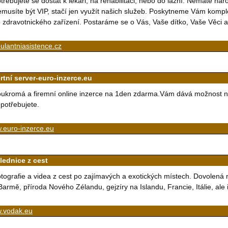
třebujete se dostat k lékaři, na rehabilitaci, nebo do lázní. Nemáte ná
musíte být VIP, stačí jen využít našich služeb. Poskytneme Vám komple
 zdravotnického zařízení. Postaráme se o Vás, Vaše dítko, Vaše Věci
lantniasistence.cz
rtní server-euro-inzerce.eu
ukromá a firemní online inzerce na 1den zdarma.Vám dává možnost nab
potřebujete.
.euro-inzerce.eu
lednice z cest
tografie a videa z cest po zajímavých a exotických místech. Dovolená 
Barmě, příroda Nového Zélandu, gejzíry na Islandu, Francie, Itálie, ale
.vodak.eu