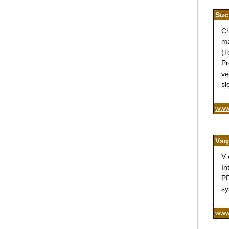
Suc
Ch
ma
(T
Pr
ve
sl
www
Vsq
V 
In
PP
sy
www