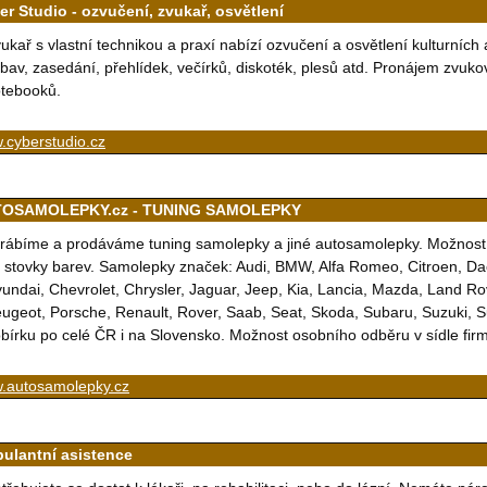
er Studio - ozvučení, zvukař, osvětlení
ukař s vlastní technikou a praxí nabízí ozvučení a osvětlení kulturních 
bav, zasedání, přehlídek, večírků, diskoték, plesů atd. Pronájem zvukov
tebooků.
.cyberstudio.cz
OSAMOLEPKY.cz - TUNING SAMOLEPKY
rábíme a prodáváme tuning samolepky a jiné autosamolepky. Možnost 
 stovky barev. Samolepky značek: Audi, BMW, Alfa Romeo, Citroen, Dac
undai, Chevrolet, Chrysler, Jaguar, Jeep, Kia, Lancia, Mazda, Land Ro
ugeot, Porsche, Renault, Rover, Saab, Seat, Skoda, Subaru, Suzuki, 
bírku po celé ČR i na Slovensko. Možnost osobního odběru v sídle firm
.autosamolepky.cz
ulantní asistence