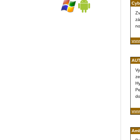
Cyb
Zv
zá
no
www
AUT
Vy
ze
Hy
Pe
do
www
Amb