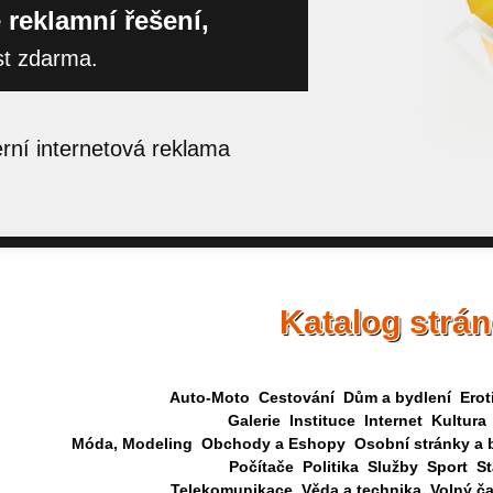
 reklamní řešení,
st zdarma.
ní internetová reklama
Katalog strá
Auto-Moto
Cestování
Dům a bydlení
Erot
Galerie
Instituce
Internet
Kultura
Móda, Modeling
Obchody a Eshopy
Osobní stránky a 
Počítače
Politika
Služby
Sport
St
Telekomunikace
Věda a technika
Volný č