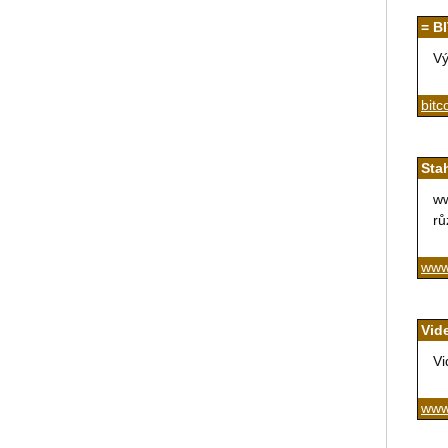
= B
Vý
bitc
Sta
ww
rů
www
Vid
Vi
www