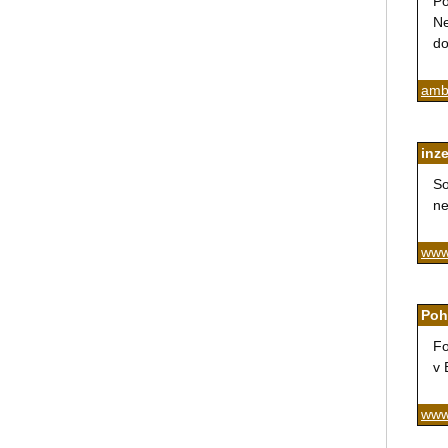
Po
Ne
do
ambu
inze
So
ne
www
Poh
Fo
v 
www