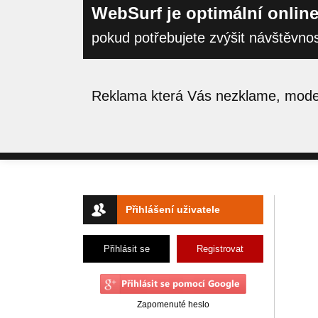
WebSurf je optimální online
pokud potřebujete zvýšit návštěvno
Reklama která Vás nezklame, moder
Přihlášení uživatele
Přihlásit se
Registrovat
Zapomenuté heslo