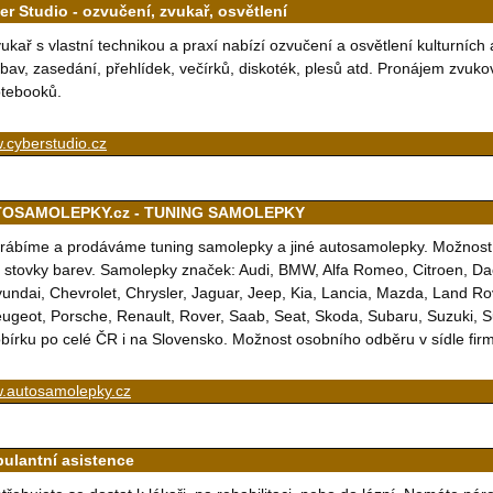
er Studio - ozvučení, zvukař, osvětlení
ukař s vlastní technikou a praxí nabízí ozvučení a osvětlení kulturních 
bav, zasedání, přehlídek, večírků, diskoték, plesů atd. Pronájem zvukov
tebooků.
.cyberstudio.cz
OSAMOLEPKY.cz - TUNING SAMOLEPKY
rábíme a prodáváme tuning samolepky a jiné autosamolepky. Možnost 
 stovky barev. Samolepky značek: Audi, BMW, Alfa Romeo, Citroen, Dac
undai, Chevrolet, Chrysler, Jaguar, Jeep, Kia, Lancia, Mazda, Land Ro
ugeot, Porsche, Renault, Rover, Saab, Seat, Skoda, Subaru, Suzuki, 
bírku po celé ČR i na Slovensko. Možnost osobního odběru v sídle firm
.autosamolepky.cz
ulantní asistence