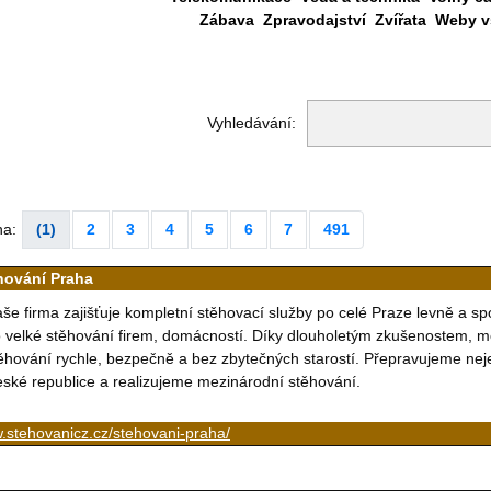
Zábava
Zpravodajství
Zvířata
Weby vš
Vyhledávání:
na:
(1)
2
3
4
5
6
7
491
hování Praha
še firma zajišťuje kompletní stěhovací služby po celé Praze levně a sp
 velké stěhování firem, domácností. Díky dlouholetým zkušenostem,
ěhování rychle, bezpečně a bez zbytečných starostí. Přepravujeme neje
ské republice a realizujeme mezinárodní stěhování.
.stehovanicz.cz/stehovani-praha/