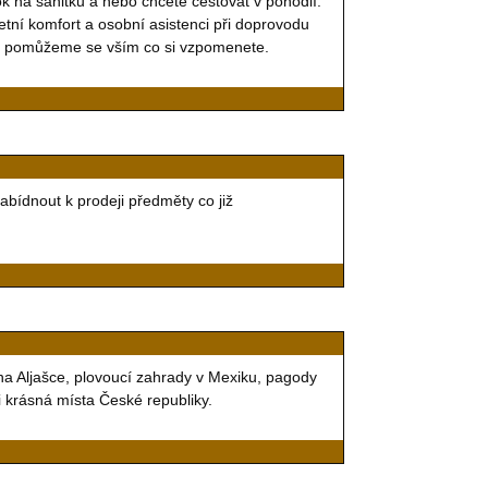
rok na sanitku a nebo chcete cestovat v pohodlí.
tní komfort a osobní asistenci při doprovodu
 a pomůžeme se vším co si vzpomenete.
ídnout k prodeji předměty co již
na Aljašce, plovoucí zahrady v Mexiku, pagody
 i krásná místa České republiky.