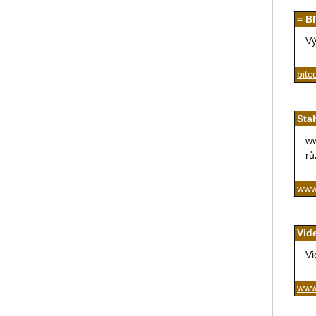
= B
Vý
bitc
Sta
ww
rů
www
Vid
Vi
www