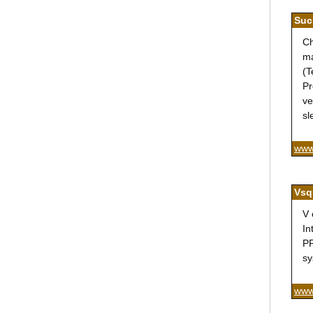
Suc
Ch
ma
(T
Pr
ve
sl
www
Vsq
V 
In
PP
sy
www