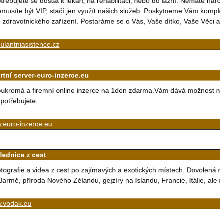
třebujete se dostat k lékaři, na rehabilitaci, nebo do lázní. Nemáte ná
musíte být VIP, stačí jen využít našich služeb. Poskytneme Vám komple
 zdravotnického zařízení. Postaráme se o Vás, Vaše dítko, Vaše Věci
lantniasistence.cz
rtní server-euro-inzerce.eu
ukromá a firemní online inzerce na 1den zdarma.Vám dává možnost nab
potřebujete.
.euro-inzerce.eu
lednice z cest
tografie a videa z cest po zajímavých a exotických místech. Dovolená 
Barmě, příroda Nového Zélandu, gejzíry na Islandu, Francie, Itálie, ale
.vodak.eu