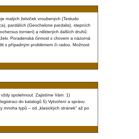
je malých želviček vroubených (Testudo
a), pardálích (Geochelone pardalis), stepních
ochersus tornieri) a některých dalších druhů.
 želv. Poradenská činnost s chovem a názorná
dit s případným problémem či radou. Možnost
 vždy spolehnout. Zajistíme Vám: 1)
egistraci do katalogů 5) Vytvoření a správu
ty mnoha typů – od „klasických stránek“ až po