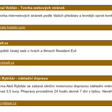
hal Voldán - Tvorba webových stránek
orba internetových stránek podle Vašich představ a levnější oproti kon
ekj.holetin.com
ell.cz
jvětší český web o hrách a filmech Resident Evil
tricell.cz
š Rybišár - nákladní doprava
rma Aleš Rybišár se zabývá silniční motorovou dopravou nákladní vnitr
nad 3,5 tuny. Přepravy provádíme 24 hodin denně 7 dní v týdnu. Neváhe
rybisar.cz