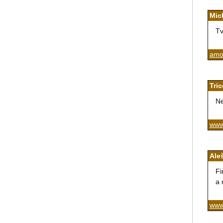
Mic
Tv
amor
Tric
Ne
www.
Ale
Fi
a 
www.