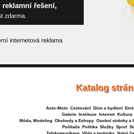
 reklamní řešení,
st zdarma.
ní internetová reklama
Katalog strá
Auto-Moto
Cestování
Dům a bydlení
Erot
Galerie
Instituce
Internet
Kultura
Móda, Modeling
Obchody a Eshopy
Osobní stránky a 
Počítače
Politika
Služby
Sport
St
Telekomunikace
Věda a technika
Volný č