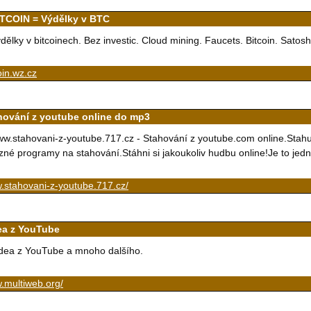
ITCOIN = Výdělky v BTC
dělky v bitcoinech. Bez investic. Cloud mining. Faucets. Bitcoin. Satosh
oin.wz.cz
hování z youtube online do mp3
w.stahovani-z-youtube.717.cz - Stahování z youtube.com online.Stah
zné programy na stahování.Stáhni si jakoukoliv hudbu online!Je to jed
.stahovani-z-youtube.717.cz/
ea z YouTube
dea z YouTube a mnoho dalšího.
.multiweb.org/