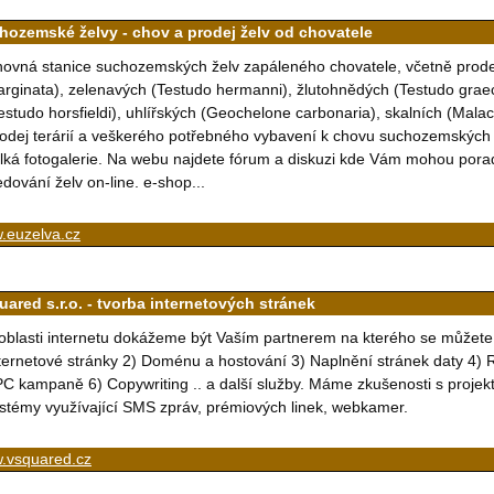
hozemské želvy - chov a prodej želv od chovatele
ovná stanice suchozemských želv zapáleného chovatele, včetně prode
rginata), zelenavých (Testudo hermanni), žlutohnědých (Testudo graec
estudo horsfieldi), uhlířských (Geochelone carbonaria), skalních (Malac
odej terárií a veškerého potřebného vybavení k chovu suchozemských
lká fotogalerie. Na webu najdete fórum a diskuzi kde Vám mohou pora
edování želv on-line. e-shop...
.euzelva.cz
uared s.r.o. - tvorba internetových stránek
oblasti internetu dokážeme být Vaším partnerem na kterého se můžete
ternetové stránky 2) Doménu a hostování 3) Naplnění stránek daty 4) R
C kampaně 6) Copywriting .. a další služby. Máme zkušenosti s projek
stémy využívající SMS zpráv, prémiových linek, webkamer.
.vsquared.cz