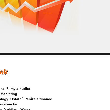
WebSurf j
pokud potře
Reklama kt
nek
ika
Filmy a hudba
Marketing
blogy
Ostatní
Peníze a finance
avebnictví
as
Vzdělání
Warez