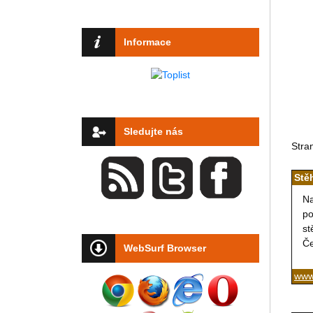
Informace
Sledujte nás
Stra
Stě
Na
po
st
Če
WebSurf Browser
www