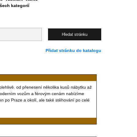
ech kategorií
Přidat stránku do katalogu
olehlivě. od přenesení několika kusů nábytku až
 moderním vozům a férovým cenám nabízíme
n po Praze a okolí, ale také stěhování po celé