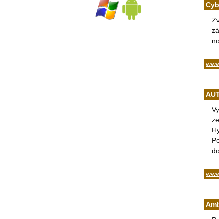
Cyb
Zv
zá
no
www
AUT
Vy
ze
Hy
Pe
do
www
Amb