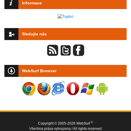
Informace
Sledujte nás
WebSurf Browser
®
Copyright © 2005-2026 WebSurf
Všechna práva vyhrazena / All rights reserved