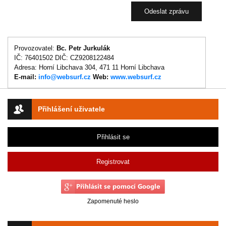
Provozovatel:
Bc. Petr Jurkulák
IČ: 76401502 DIČ: CZ9208122484
Adresa: Horní Libchava 304, 471 11 Horní Libchava
E-mail:
info@websurf.cz
Web:
www.websurf.cz
Přihlášení uživatele
Přihlásit se
Registrovat
Zapomenuté heslo