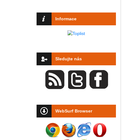
Informace
Sledujte nás
WebSurf Browser