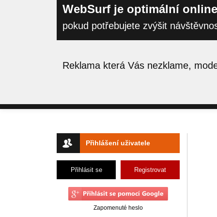
WebSurf je optimální online
pokud potřebujete zvýšit návštěvno
Reklama která Vás nezklame, moder
Přihlášení uživatele
Přihlásit se
Registrovat
Zapomenuté heslo