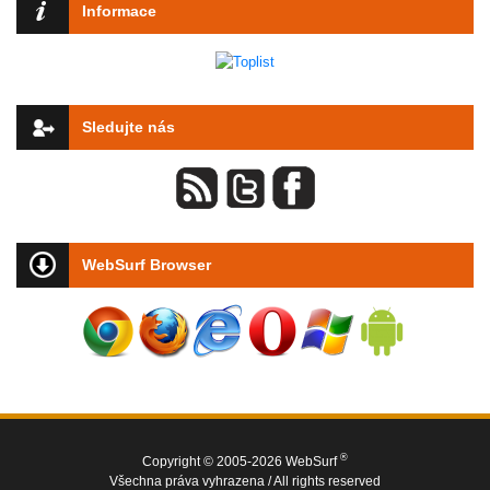
Informace
Sledujte nás
WebSurf Browser
®
Copyright © 2005-2026 WebSurf
Všechna práva vyhrazena / All rights reserved