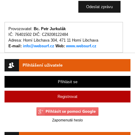
Provozovatel:
Bc. Petr Jurkulák
IČ: 76401502 DIČ: CZ9208122484
Adresa: Horní Libchava 304, 471 11 Horní Libchava
E-mail:
info@websurf.cz
Web:
www.websurf.cz
Přihlášení uživatele
Přihlásit se
Registrovat
Zapomenuté heslo