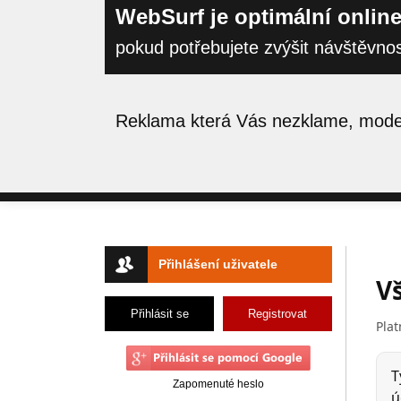
WebSurf je optimální online
pokud potřebujete zvýšit návštěvno
Reklama která Vás nezklame, moder
Přihlášení uživatele
Přihlásit se
Registrovat
Zapomenuté heslo