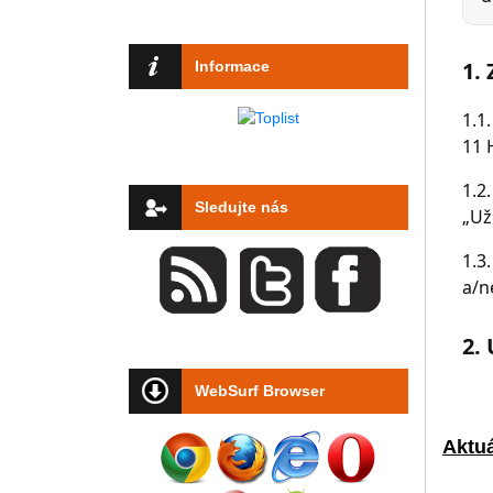
Informace
Sledujte nás
WebSurf Browser
Aktuá