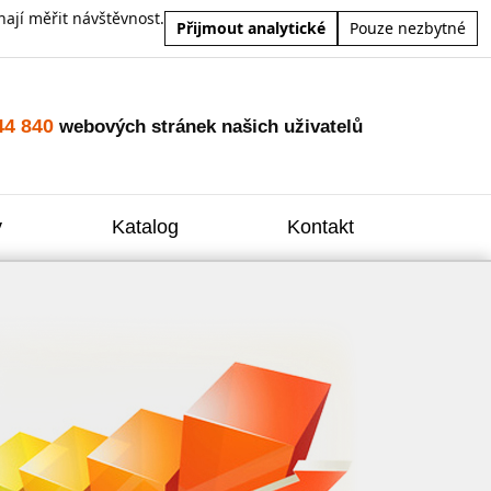
ají měřit návštěvnost.
Přijmout analytické
Pouze nezbytné
44 840
webových stránek našich uživatelů
y
Katalog
Kontakt
Zvýšení
Reklam