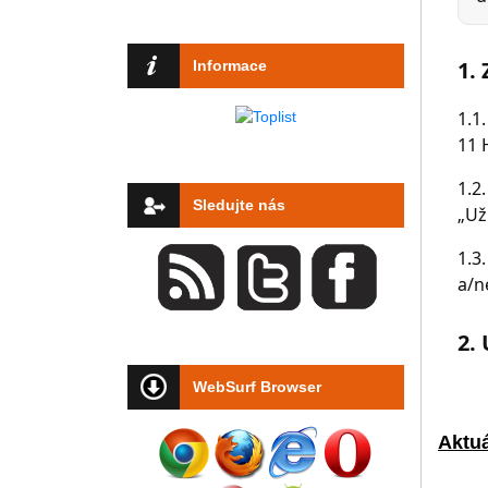
Informace
Sledujte nás
WebSurf Browser
Aktuá