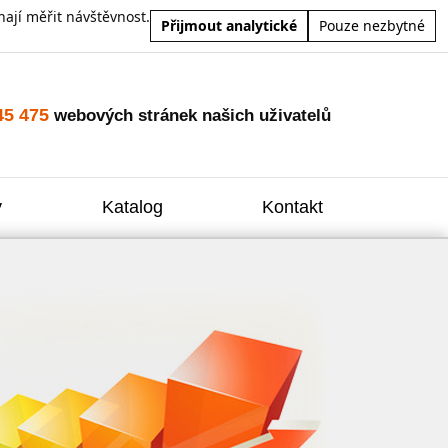
ají měřit návštěvnost.
Přijmout analytické
Pouze nezbytné
45 475
webových stránek našich uživatelů
y
Katalog
Kontakt
Zvýšení
Reklam