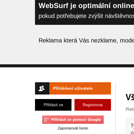
WebSurf je optimální online
pokud potřebujete zvýšit návštěvno
Reklama která Vás nezklame, moder
Přihlášení uživatele
Přihlásit se
Registrovat
Zapomenuté heslo