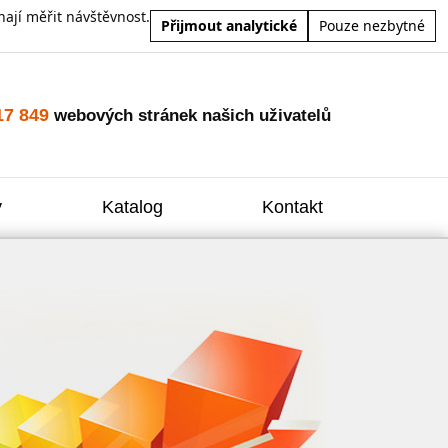
ají měřit návštěvnost.
Přijmout analytické
Pouze nezbytné
17 849
webových stránek našich uživatelů
y
Katalog
Kontakt
Zvýšení
Reklam