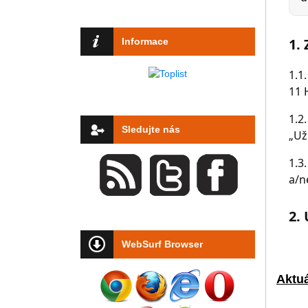
Informace
Sledujte nás
WebSurf Browser
Aktuá