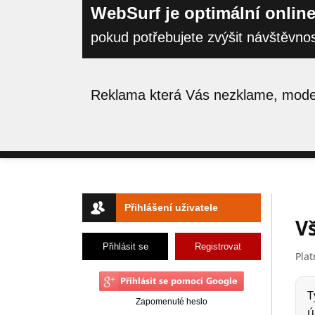
WebSurf je optimální online
pokud potřebujete zvýšit návštěvno
Reklama která Vás nezklame, moder
Přihlášení uživatele
Přihlásit se
Registrovat
Zapomenuté heslo