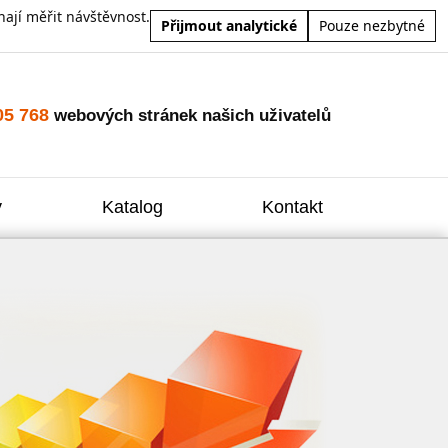
ají měřit návštěvnost.
Přijmout analytické
Pouze nezbytné
05 768
webových stránek našich uživatelů
y
Katalog
Kontakt
Zvýšení
Reklam