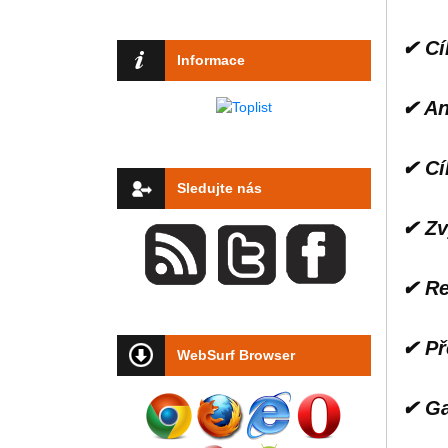
✔ Cí
Informace
✔ An
✔ Cí
Sledujte nás
✔ Zv
✔ Re
✔ Př
WebSurf Browser
✔ Ga