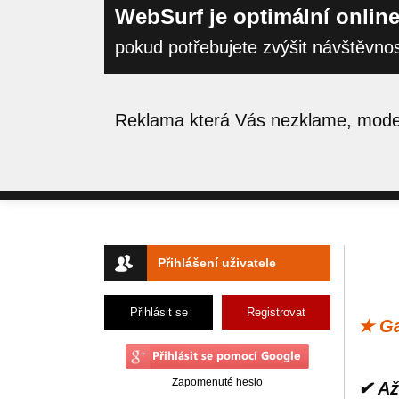
WebSurf je optimální online
pokud potřebujete zvýšit návštěvno
Reklama která Vás nezklame, moder
Přihlášení uživatele
Přihlásit se
Registrovat
★ Ga
Zapomenuté heslo
✔ Až