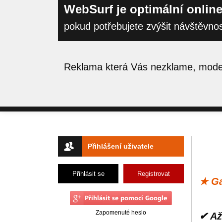
WebSurf je optimální online
pokud potřebujete zvýšit návštěvno
Reklama která Vás nezklame, moder
Přihlášení uživatele
Přihlásit se
Registrovat
★ Ga
Zapomenuté heslo
✔ Až