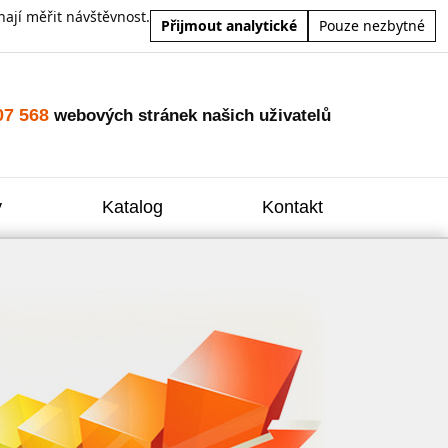
ají měřit návštěvnost.
Přijmout analytické
Pouze nezbytné
07 568
webových stránek našich uživatelů
y
Katalog
Kontakt
Zvýšení
Reklam