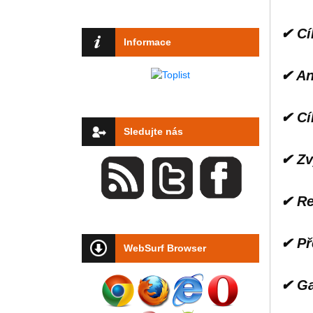
✔ Cí
Informace
✔ An
✔ Cí
Sledujte nás
✔ Zv
✔ Re
✔ Př
WebSurf Browser
✔ Ga