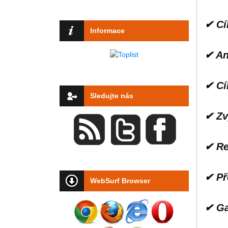
✔ Cí
Informace
✔ An
✔ Cí
Sledujte nás
✔ Zv
✔ Re
✔ Př
WebSurf Browser
✔ Ga