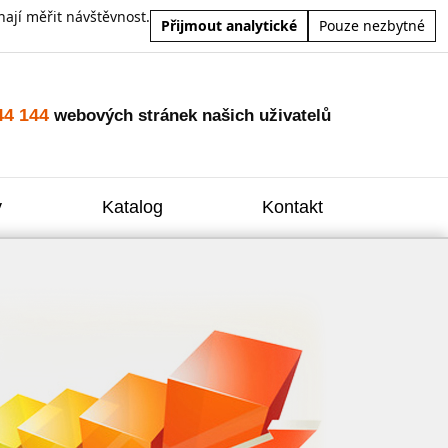
ají měřit návštěvnost.
Přijmout analytické
Pouze nezbytné
44 144
webových stránek našich uživatelů
y
Katalog
Kontakt
Zvýšení
Reklam