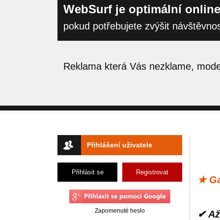
WebSurf je optimální online
pokud potřebujete zvýšit návštěvno
Reklama která Vás nezklame, moder
Přihlášení uživatele
Přihlásit se
Registrovat
★ Ga
Zapomenuté heslo
✔ Až