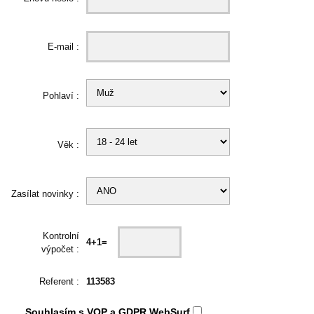
E-mail :
Pohlaví :
Věk :
Zasílat novinky :
Kontrolní
4+1=
výpočet :
Referent :
113583
Souhlasím s
VOP
a
GDPR
WebSurf