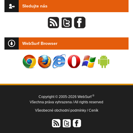
Sledujte nás
WebSurf Browser
®
Copyright © 2005-2026 WebSurf
Všechna práva vyhrazena / All rights reserved
Všeobecné obchodní podmínky /
Ceník