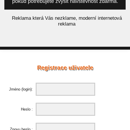
pokud potřebujete zvýšit návštěvnost zdarma.
á
Reklama která Vás nezklame, moderní internetová
reklama
Registrace uživatele
Jméno (login):
Heslo :
Znovu heslo :