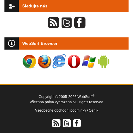
Sledujte nás
WebSurf Browser
®
Copyright © 2005-2026 WebSurf
Všechna práva vyhrazena / All rights reserved
Všeobecné obchodní podmínky /
Ceník