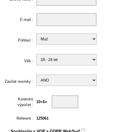
E-mail :
Pohlaví :
Věk :
Zasílat novinky :
Kontrolní
10+6=
výpočet :
Referent :
125061
Souhlasím s
VOP
a
GDPR
WebSurf