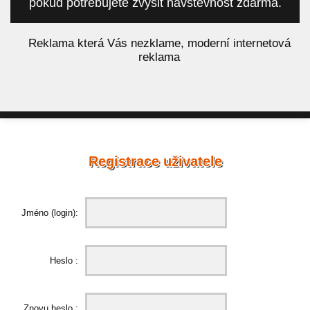
pokud potřebujete zvýšit návštěvnost zdarma.
á
Reklama která Vás nezklame, moderní internetová
reklama
Registrace uživatele
Jméno (login):
Heslo :
Znovu heslo :