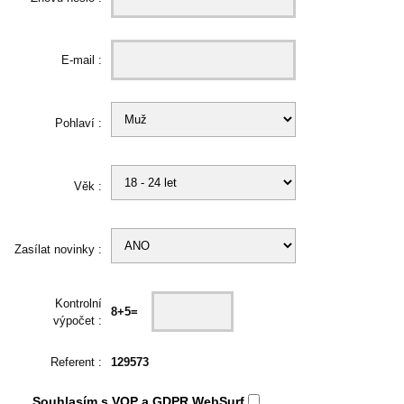
E-mail :
Pohlaví :
Věk :
Zasílat novinky :
Kontrolní
8+5=
výpočet :
Referent :
129573
Souhlasím s
VOP
a
GDPR
WebSurf