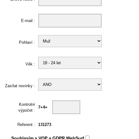
E-mail :
Pohlaví :
Věk :
Zasílat novinky :
Kontrolní
7+4=
výpočet :
Referent :
131273
Souhlasím s
VOP
a
GDPR
WebSurf