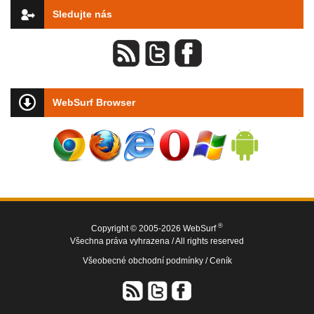
Sledujte nás
WebSurf Browser
®
Copyright © 2005-2026 WebSurf
Všechna práva vyhrazena / All rights reserved
Všeobecné obchodní podmínky /
Ceník