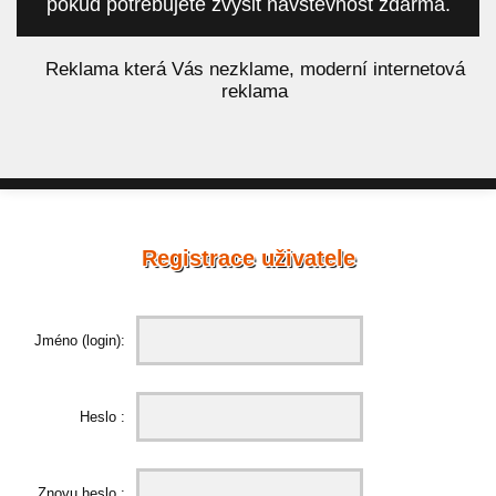
pokud potřebujete zvýšit návštěvnost zdarma.
á
Reklama která Vás nezklame, moderní internetová
reklama
Registrace uživatele
Jméno (login):
Heslo :
Znovu heslo :