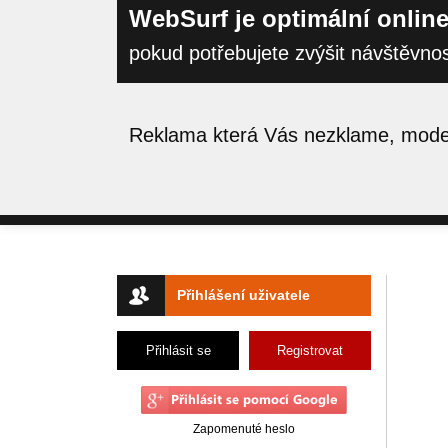
WebSurf je optimální online
pokud potřebujete zvýšit návštěvno
Reklama která Vás nezklame, moder
Přihlášení uživatele
Přihlásit se
Registrovat
Zapomenuté heslo