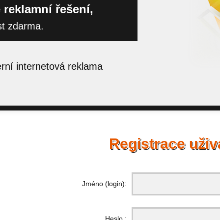
 reklamní řešení,
st zdarma.
ní internetová reklama
Registrace uživ
Jméno (login):
Heslo :