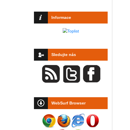
Informace
Sledujte nás
WebSurf Browser