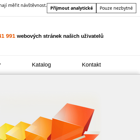
ají měřit návštěvnost.
Přijmout analytické
Pouze nezbytné
41 991
webových stránek našich uživatelů
y
Katalog
Kontakt
Zvýšení
Reklam