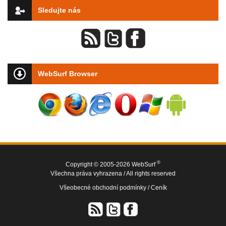
Sledujte nás
WebSurf Browser
®
Copyright © 2005-2026 WebSurf
Všechna práva vyhrazena / All rights reserved
Všeobecné obchodní podmínky /
Ceník