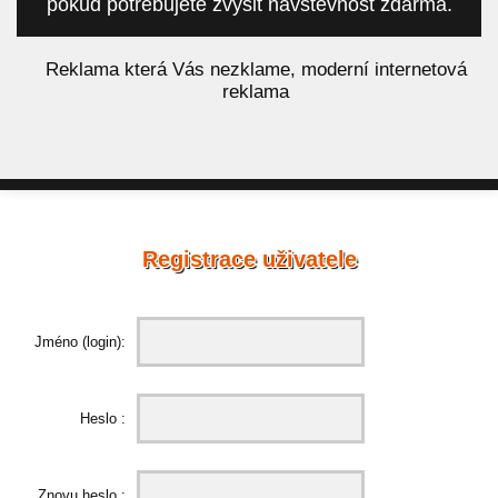
pokud potřebujete zvýšit návštěvnost zdarma.
á
Reklama která Vás nezklame, moderní internetová
reklama
Registrace uživatele
Jméno (login):
Heslo :
Znovu heslo :