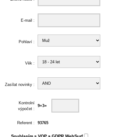
E-mail :
Pohlaví :
Věk :
Zasílat novinky :
Kontrolní
9+3=
výpočet :
Referent :
93765
Souhlasím s
VOP
a
GDPR
WebSurf