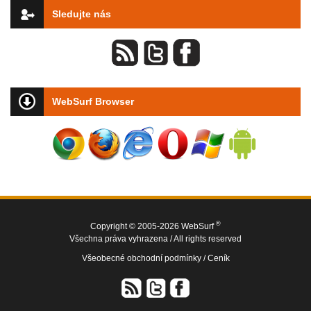
Sledujte nás
WebSurf Browser
®
Copyright © 2005-2026 WebSurf
Všechna práva vyhrazena / All rights reserved
Všeobecné obchodní podmínky /
Ceník