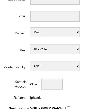
E-mail :
Pohlaví :
Věk :
Zasílat novinky :
Kontrolní
2+9=
výpočet :
Referent :
jplacek
Souhlasím s
VOP
a
GDPR
WebSurf