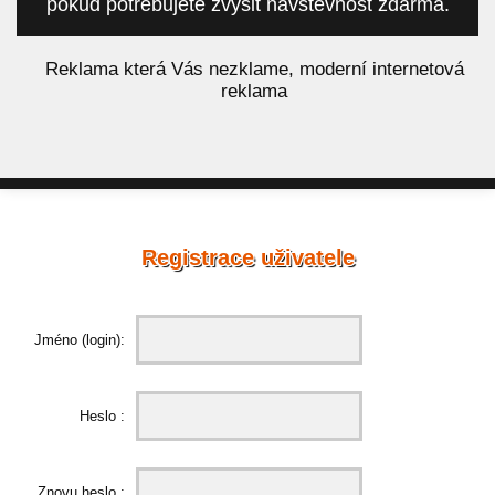
pokud potřebujete zvýšit návštěvnost zdarma.
á
Reklama která Vás nezklame, moderní internetová
reklama
Registrace uživatele
Jméno (login):
Heslo :
Znovu heslo :