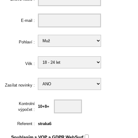
E-mail :
Pohlaví :
Věk :
Zasílat novinky :
Kontrolní
10+8=
výpočet :
Referent :
straka6
Souhlasím s
VOP
a
GDPR
WebSurf