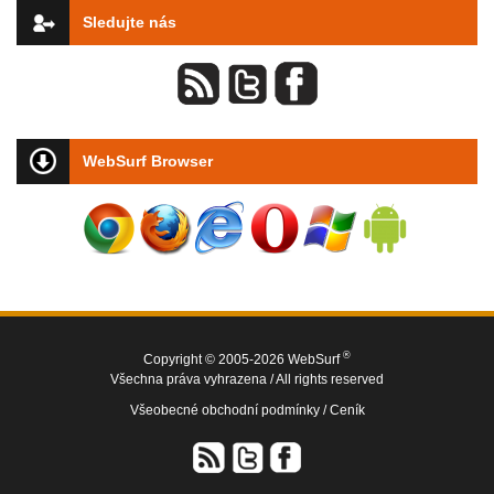
Sledujte nás
WebSurf Browser
®
Copyright © 2005-2026 WebSurf
Všechna práva vyhrazena / All rights reserved
Všeobecné obchodní podmínky /
Ceník