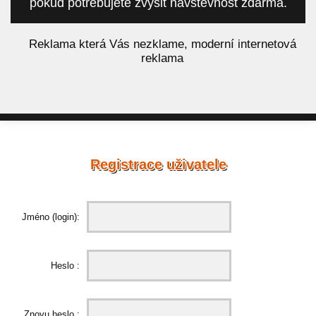
pokud potřebujete zvýšit návštěvnost zdarma.
á
Reklama která Vás nezklame, moderní internetová
reklama
Registrace uživatele
Jméno (login):
Heslo :
Znovu heslo :