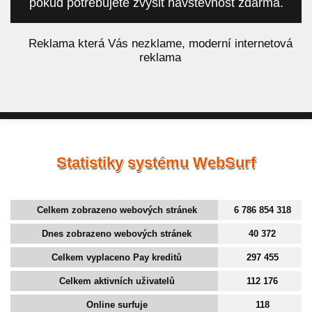
pokud potřebujete zvýšit návštěvnost zdarma.
á
Reklama která Vás nezklame, moderní internetová
reklama
Statistiky systému WebSurf
Celkem zobrazeno webových stránek
6 786 854 318
Dnes zobrazeno webových stránek
40 372
Celkem vyplaceno Pay kreditů
297 455
Celkem aktivních uživatelů
112 176
Online surfuje
118