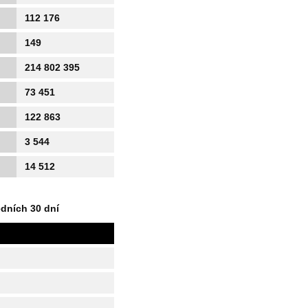
112 176
149
214 802 395
73 451
122 863
3 544
14 512
edních 30 dní