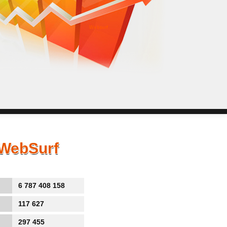
WebSurf j
pokud potře
Reklama kt
 WebSurf
6 787 408 158
117 627
297 455