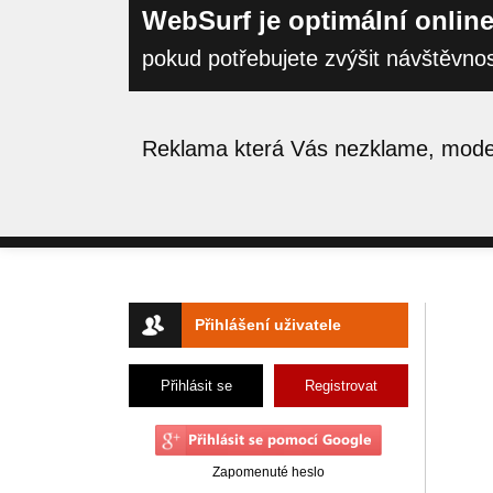
WebSurf je optimální online
pokud potřebujete zvýšit návštěvno
Reklama která Vás nezklame, moder
Přihlášení uživatele
Přihlásit se
Registrovat
Zapomenuté heslo