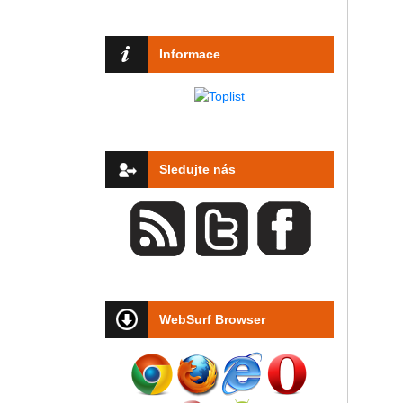
Informace
Sledujte nás
WebSurf Browser