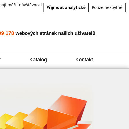
ají měřit návštěvnost.
Přijmout analytické
Pouze nezbytné
09 178
webových stránek našich uživatelů
y
Katalog
Kontakt
Zvýšení
Reklam