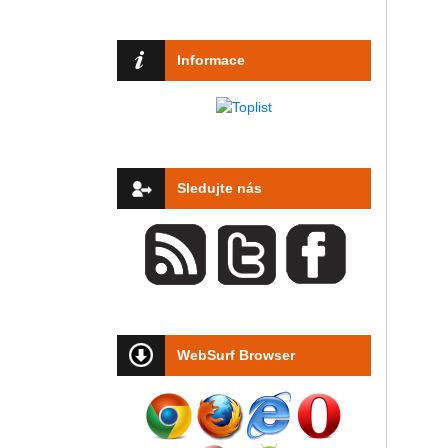
Informace
Sledujte nás
WebSurf Browser