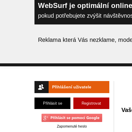
WebSurf je optimální online
pokud potřebujete zvýšit návštěvno
Reklama která Vás nezklame, moder
Přihlášení uživatele
Přihlásit se
Registrovat
Vaš
Zapomenuté heslo