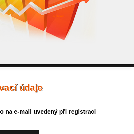
WebSurf j
pokud potře
Reklama kt
vací údaje
 na e-mail uvedený při registraci