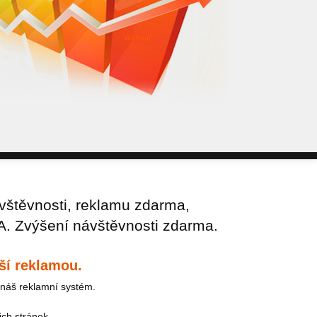
WebSurf j
pokud potře
Reklama kt
vštěvnosti, reklamu zdarma,
A. Zvýšení návštěvnosti zdarma.
ší reklamou.
náš reklamní systém.
ich stránek.