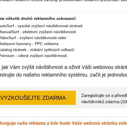
me několik druhů reklamního zobrazení:
AutoSurf - vysoké zvýšení návštěvnosti stránek
ManualSurf - efektivní zvýšení návštěvnosti
VideoSurf - zvýšení návštěvnosti videí
Reklamní bannery - PPC reklama
Katalog stránek - získání zpětných odkazů
Prémium - cilené zvýšení návštěvnosti
 jak Vám zvýšit návštěvnost a oživit Váši webovou strá
istrujte do našeho reklamního systému, začít je jednoduc
Zaregistrujte se a přiv
VYZKOUŠEJTE ZDARMA
návštěvníků zdarma (1000
funguje naše reklama a kde bude Vaše webová stránka zo