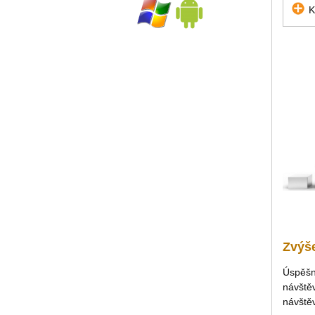
K
Zvýše
Úspěšno
návštěv
návštěv