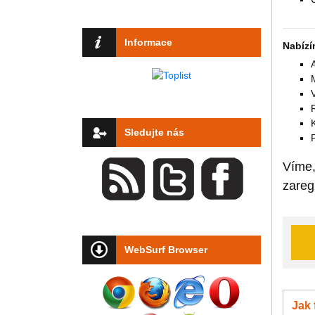
Informace
Nabízí
Sledujte nás
Víme,
zareg
WebSurf Browser
Jak 