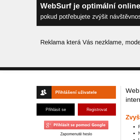
WebSurf je optimální online
pokud potřebujete zvýšit návštěvno
Reklama která Vás nezklame, moder
WebS
Přihlášení uživatele
inte
Přihlásit se
Registrovat
Zvyš
Zapomenuté heslo