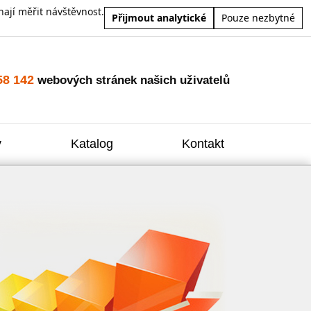
ají měřit návštěvnost.
Přijmout analytické
Pouze nezbytné
58 142
webových stránek našich uživatelů
y
Katalog
Kontakt
Zvýšení
Reklam