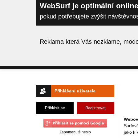
WebSurf je optimální online
pokud potřebujete zvýšit návštěvno
Reklama která Vás nezklame, moder
Přihlášení uživatele
Přihlásit se
Registrovat
Webový
Surfov
jako k
Zapomenuté heslo