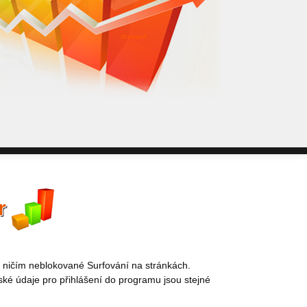
WebSurf j
pokud potře
Reklama kt
r
 ničím neblokované Surfování na stránkách.
ské údaje pro přihlášení do programu jsou stejné