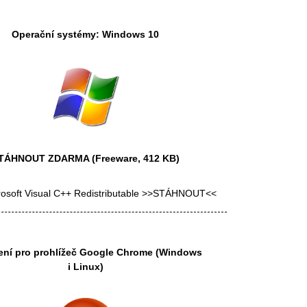
Operační systémy: Windows 10
TÁHNOUT ZDARMA
(Freeware, 412 KB)
rosoft Visual C++ Redistributable >>STÁHNOUT<<
ení pro prohlížeč
Google Chrome
(Windows
i Linux)