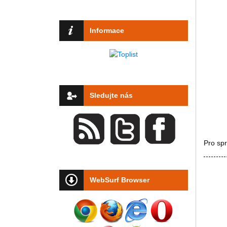
Informace
Sledujte nás
Pro sp
WebSurf Browser