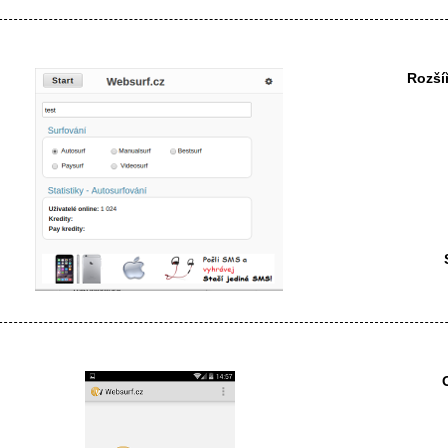
Rozší