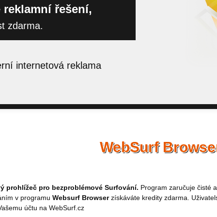
 reklamní řešení,
st zdarma.
ní internetová reklama
WebSurf Browse
 prohlížeč pro bezproblémové Surfování.
Program zaručuje čisté a
áním v programu
Websurf Browser
získáváte kredity zdarma. Uživatel
 Vašemu účtu na WebSurf.cz