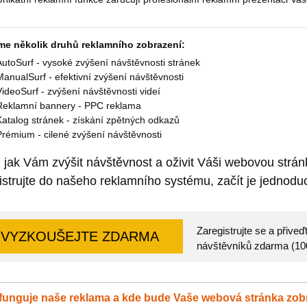
me několik druhů reklamního zobrazení:
AutoSurf - vysoké zvýšení návštěvnosti stránek
ManualSurf - efektivní zvýšení návštěvnosti
VideoSurf - zvýšení návštěvnosti videí
Reklamní bannery - PPC reklama
Katalog stránek - získání zpětných odkazů
Prémium - cilené zvýšení návštěvnosti
 jak Vám zvýšit návštěvnost a oživit Váši webovou strá
istrujte do našeho reklamního systému, začít je jednoduc
Zaregistrujte se a přiv
VYZKOUŠEJTE ZDARMA
návštěvníků zdarma (1000
funguje naše reklama a kde bude Vaše webová stránka zo