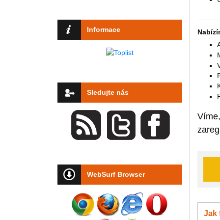
Informace
Nabízí
Sledujte nás
Víme,
zareg
WebSurf Browser
Jak 