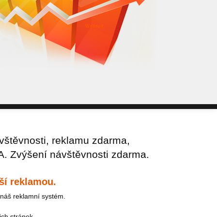
WebSurf j
pokud potře
Reklama kt
vštěvnosti, reklamu zdarma,
A. Zvýšení návštěvnosti zdarma.
ší reklamou.
náš reklamní systém.
ich stránek.