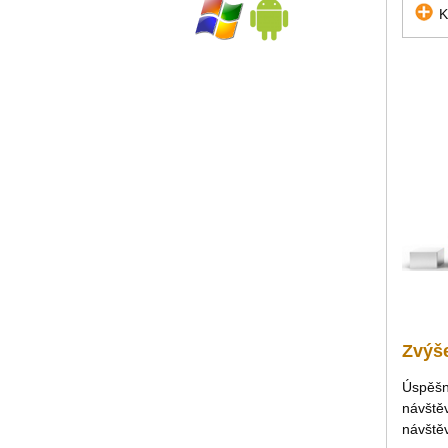
K
Zvýše
Úspěšno
návštěv
návštěv