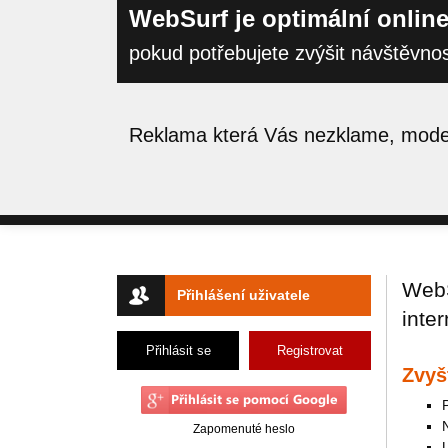
WebSurf je optimální online
pokud potřebujete zvýšit návštěvno
Reklama která Vás nezklame, moder
WebS
Přihlášení uživatele
inte
Přihlásit se
Registrovat
Zvyš
Zapomenuté heslo