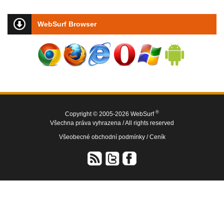
WebSurf Browser
®
Copyright © 2005-2026 WebSurf
Všechna práva vyhrazena / All rights reserved
Všeobecné obchodní podmínky /
Ceník