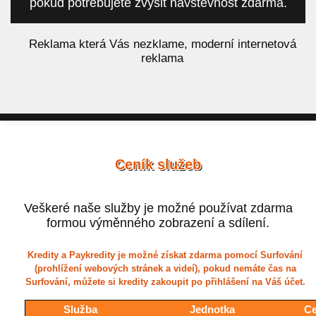
pokud potřebujete zvýšit návštěvnost zdarma.
á
Reklama která Vás nezklame, moderní internetová
reklama
Ceník služeb
Veškeré naše služby je možné používat zdarma
formou výměnného zobrazení a sdílení.
Kredity a Paykredity je možné získat zdarma pomocí Surfování
(prohlížení webových stránek a videí), pokud nemáte čas na
Surfování, můžete si kredity zakoupit po přihlášení na Váš účet.
Služba
Jednotka
Ce