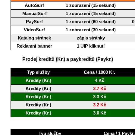
AutoSurf
1 zobrazení (15 sekund)
ManualSurf
1 zobrazení (15 sekund)
PaySurf
1 zobrazení (60 sekund)
0
VideoSurf
1 zobrazení (30 sekund)
Katalog stránek
zápis stránky
Reklamní banner
1 UIP kliknutí
Prodej kreditů (Kr.) a paykreditů (Paykr.)
Typ služby
Cena / 1000 Kr.
Kredity (Kr.)
4 Kč
Kredity (Kr.)
3.7 Kč
Kredity (Kr.)
3.3 Kč
Kredity (Kr.)
3.2 Kč
Kredity (Kr.)
3.0 Kč
Typ služby
Cena / 1 Paykr.