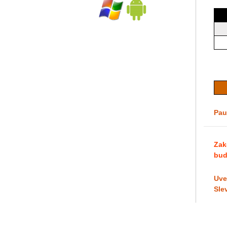
Pau
Zak
bud
Uve
Sle