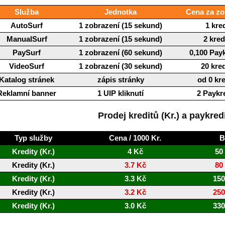
Služba
Jednotka
Cena za zo
AutoSurf
1 zobrazení (15 sekund)
1 kred
ManualSurf
1 zobrazení (15 sekund)
2 kred
PaySurf
1 zobrazení (60 sekund)
0,100 Pay
VideoSurf
1 zobrazení (30 sekund)
20 kre
Katalog stránek
zápis stránky
od 0 kr
Reklamní banner
1 UIP kliknutí
2 Paykr
Prodej kreditů (Kr.) a paykred
Typ služby
Cena / 1000 Kr.
B
Kredity (Kr.)
4 Kč
50
Kredity (Kr.)
3.7 Kč
80
Kredity (Kr.)
3.3 Kč
150
Kredity (Kr.)
3.2 Kč
250
Kredity (Kr.)
3.0 Kč
330