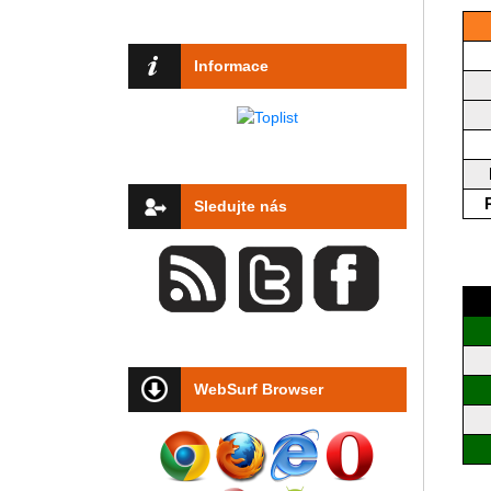
Informace
Sledujte nás
WebSurf Browser