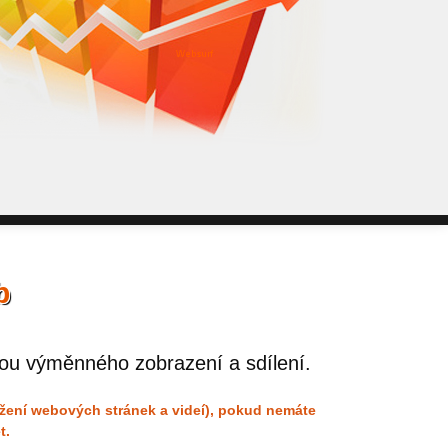
WebSurf j
pokud potře
Reklama kt
b
ou výměnného zobrazení a sdílení.
ížení webových stránek a videí), pokud nemáte
t.