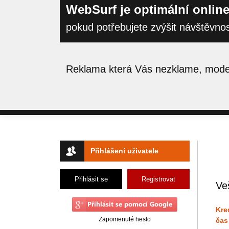
WebSurf je optimální online
pokud potřebujete zvýšit návštěvno
Reklama která Vás nezklame, moder
Přihlášení uživatele
Přihlásit se
Registrovat
Ve
Kre
Zapomenuté heslo
čas