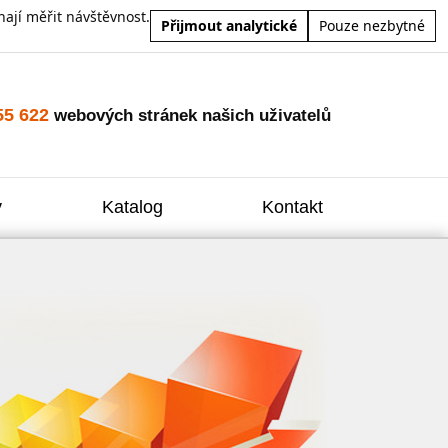
ají měřit návštěvnost.
Přijmout analytické
Pouze nezbytné
55 622
webových stránek našich uživatelů
y
Katalog
Kontakt
Zvýšení
Reklam