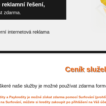
 reklamní řešení,
st zdarma.
ní internetová reklama
Ceník služe
škeré naše služby je možné používat zdarma form
dity a Paykredity je možné získat zdarma pomocí Surfování (prohl
 na Surfování, můžete si kredity zakoupit po přihlášení na Váš úče