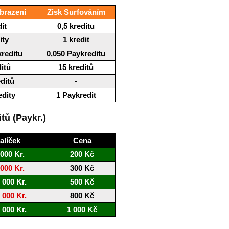
brazení
Zisk Surfováním
it
0,5 kreditu
ity
1 kredit
kreditu
0,050 Paykreditu
ditů
15 kreditů
editů
-
edity
1 Paykredit
itů (Paykr.)
alíček
Cena
 000 Kr.
200 Kč
 000 Kr.
300 Kč
 000 Kr.
500 Kč
 000 Kr.
800 Kč
 000 Kr.
1 000 Kč