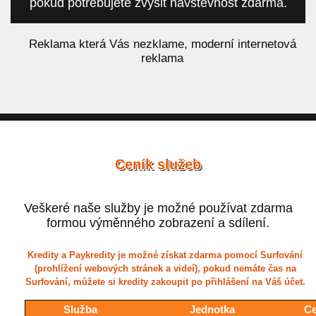
pokud potřebujete zvýšit návštěvnost zdarma.
á
Reklama která Vás nezklame, moderní internetová
reklama
Ceník služeb
Veškeré naše služby je možné používat zdarma
formou výměnného zobrazení a sdílení.
Kredity a Paykredity je možné získat zdarma pomocí Surfování
(prohlížení webových stránek a videí), pokud nemáte čas na
Surfování, můžete si kredity zakoupit po přihlášení na Váš účet.
Služba
Jednotka
Ce