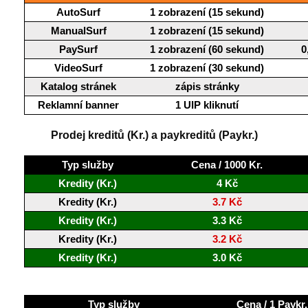
AutoSurf
1 zobrazení (15 sekund)
ManualSurf
1 zobrazení (15 sekund)
PaySurf
1 zobrazení (60 sekund)
0
VideoSurf
1 zobrazení (30 sekund)
Katalog stránek
zápis stránky
Reklamní banner
1 UIP kliknutí
Prodej kreditů (Kr.) a paykreditů (Paykr.)
Typ služby
Cena / 1000 Kr.
Kredity (Kr.)
4 Kč
Kredity (Kr.)
3.7 Kč
Kredity (Kr.)
3.3 Kč
Kredity (Kr.)
3.2 Kč
Kredity (Kr.)
3.0 Kč
Typ služby
Cena / 1 Paykr.