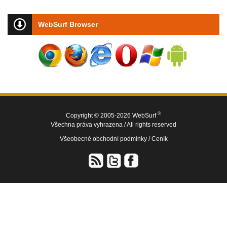
WebSurf Browser
®
Copyright © 2005-2026 WebSurf
Všechna práva vyhrazena / All rights reserved
Všeobecné obchodní podmínky /
Ceník