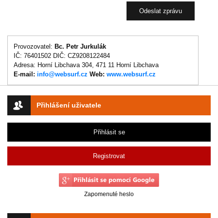
Provozovatel:
Bc. Petr Jurkulák
IČ: 76401502 DIČ: CZ9208122484
Adresa: Horní Libchava 304, 471 11 Horní Libchava
E-mail:
info@websurf.cz
Web:
www.websurf.cz
Přihlášení uživatele
Přihlásit se
Registrovat
Zapomenuté heslo