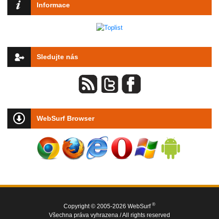
Informace
Sledujte nás
WebSurf Browser
®
Copyright © 2005-2026 WebSurf
Všechna práva vyhrazena / All rights reserved