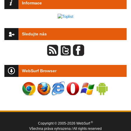
Informace
Sledujte nás
WebSurf Browser
®
Copyright © 2005-2026 WebSurf
Všechna práva vyhrazena / All rights reserved