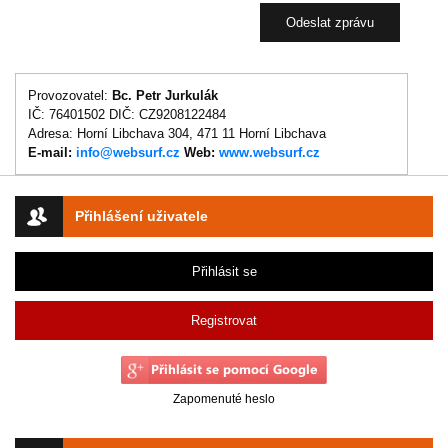
Provozovatel:
Bc. Petr Jurkulák
IČ: 76401502 DIČ: CZ9208122484
Adresa: Horní Libchava 304, 471 11 Horní Libchava
E-mail:
info@websurf.cz
Web:
www.websurf.cz
Přihlášení uživatele
Přihlásit se
Registrovat
Zapomenuté heslo