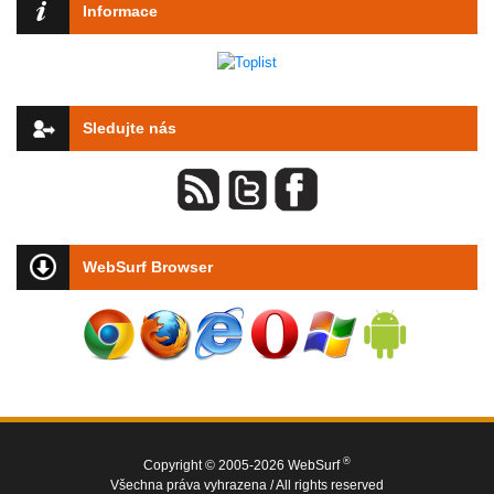
Informace
Sledujte nás
WebSurf Browser
®
Copyright © 2005-2026 WebSurf
Všechna práva vyhrazena / All rights reserved