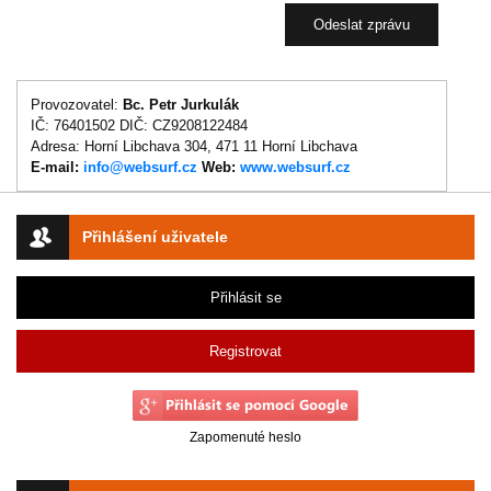
Provozovatel:
Bc. Petr Jurkulák
IČ: 76401502 DIČ: CZ9208122484
Adresa: Horní Libchava 304, 471 11 Horní Libchava
E-mail:
info@websurf.cz
Web:
www.websurf.cz
Přihlášení uživatele
Přihlásit se
Registrovat
Zapomenuté heslo