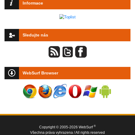
Informace
Sledujte nás
WebSurf Browser
®
Copyright © 2005-2026 WebSurf
Všechna práva vyhrazena / All rights reserved