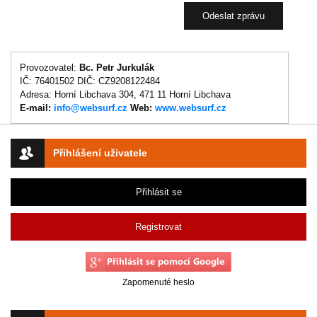
Provozovatel:
Bc. Petr Jurkulák
IČ: 76401502 DIČ: CZ9208122484
Adresa: Horní Libchava 304, 471 11 Horní Libchava
E-mail:
info@websurf.cz
Web:
www.websurf.cz
Přihlášení uživatele
Přihlásit se
Registrovat
Zapomenuté heslo