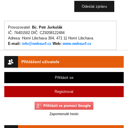
Provozovatel:
Bc. Petr Jurkulák
IČ: 76401502 DIČ: CZ9208122484
Adresa: Horní Libchava 304, 471 11 Horní Libchava
E-mail:
info@websurf.cz
Web:
www.websurf.cz
Přihlášení uživatele
Přihlásit se
Registrovat
Zapomenuté heslo