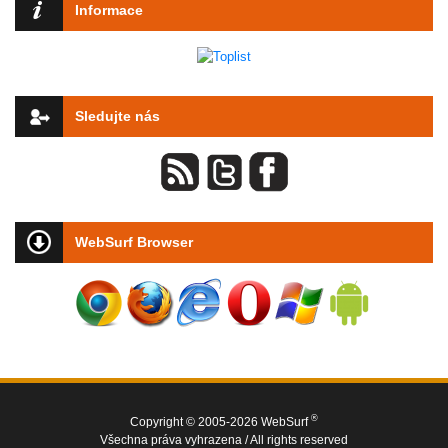
Informace
Sledujte nás
WebSurf Browser
®
Copyright © 2005-2026 WebSurf
Všechna práva vyhrazena / All rights reserved