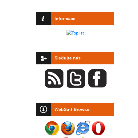
Informace
Sledujte nás
WebSurf Browser