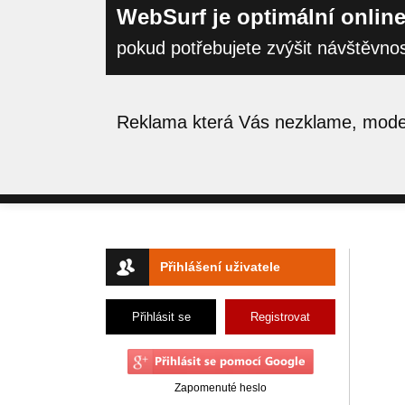
WebSurf je optimální online
pokud potřebujete zvýšit návštěvno
Reklama která Vás nezklame, moder
Přihlášení uživatele
Přihlásit se
Registrovat
Zapomenuté heslo