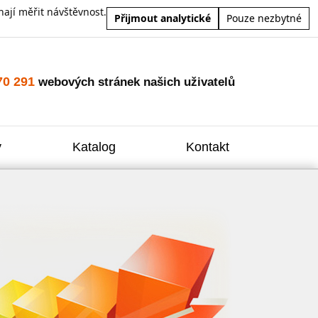
ají měřit návštěvnost.
Přijmout analytické
Pouze nezbytné
70 291
webových stránek našich uživatelů
y
Katalog
Kontakt
Zvýšení
Reklam