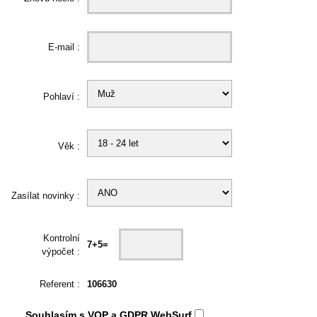
E-mail :
Pohlaví :
Věk :
Zasílat novinky :
Kontrolní
7+5=
výpočet :
Referent :
106630
Souhlasím s
VOP
a
GDPR
WebSurf