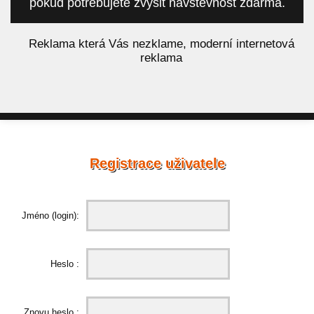
pokud potřebujete zvýšit návštěvnost zdarma.
á
Reklama která Vás nezklame, moderní internetová
reklama
Registrace uživatele
Jméno (login):
Heslo :
Znovu heslo :