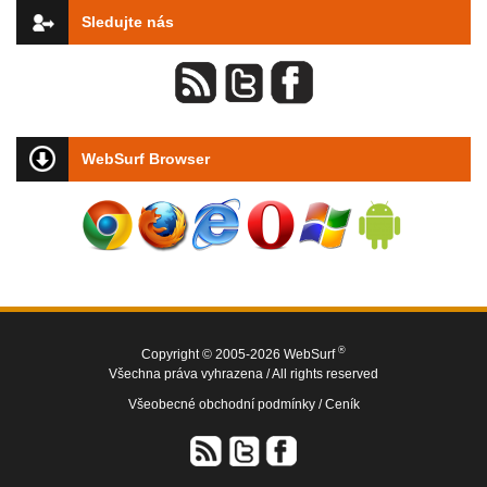
Sledujte nás
WebSurf Browser
®
Copyright © 2005-2026 WebSurf
Všechna práva vyhrazena / All rights reserved
Všeobecné obchodní podmínky /
Ceník