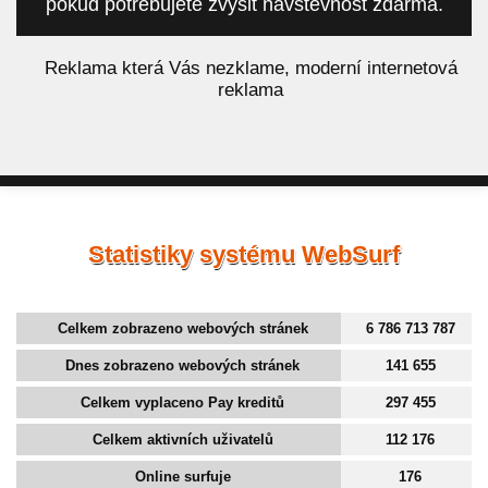
pokud potřebujete zvýšit návštěvnost zdarma.
á
Reklama která Vás nezklame, moderní internetová
reklama
Statistiky systému WebSurf
Celkem zobrazeno webových stránek
6 786 713 787
Dnes zobrazeno webových stránek
141 655
Celkem vyplaceno Pay kreditů
297 455
Celkem aktivních uživatelů
112 176
Online surfuje
176