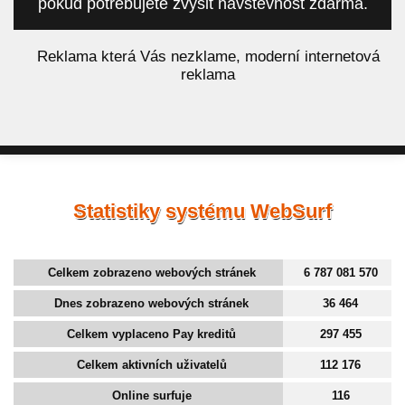
pokud potřebujete zvýšit návštěvnost zdarma.
á
Reklama která Vás nezklame, moderní internetová
reklama
Statistiky systému WebSurf
Celkem zobrazeno webových stránek
6 787 081 570
Dnes zobrazeno webových stránek
36 464
Celkem vyplaceno Pay kreditů
297 455
Celkem aktivních uživatelů
112 176
Online surfuje
116