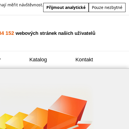
ají měřit návštěvnost.
Přijmout analytické
Pouze nezbytné
34 152
webových stránek našich uživatelů
y
Katalog
Kontakt
Zvýšení
Reklam