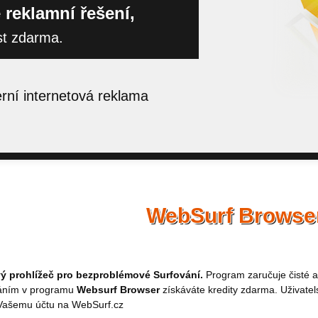
 reklamní řešení,
st zdarma.
ní internetová reklama
WebSurf Browse
 prohlížeč pro bezproblémové Surfování.
Program zaručuje čisté a
áním v programu
Websurf Browser
získáváte kredity zdarma. Uživatel
 Vašemu účtu na WebSurf.cz