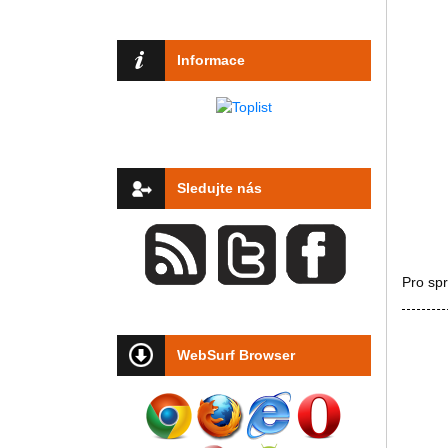
Informace
Sledujte nás
Pro sp
WebSurf Browser