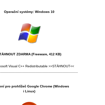
Operační systémy: Windows 10
TÁHNOUT ZDARMA
(Freeware, 412 KB)
rosoft Visual C++ Redistributable >>STÁHNOUT<<
ení pro prohlížeč
Google Chrome
(Windows
i Linux)