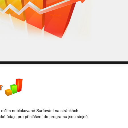
WebSurf j
pokud potře
Reklama kt
r
 ničím neblokované Surfování na stránkách.
ské údaje pro přihlášení do programu jsou stejné