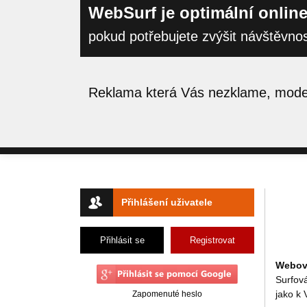
WebSurf je optimální online
pokud potřebujete zvýšit návštěvno
Reklama která Vás nezklame, moder
Přihlášení uživatele
Přihlásit se
Registrovat
Webový
Surfov
jako k
Zapomenuté heslo