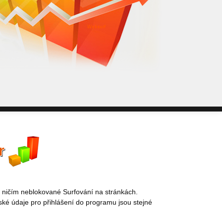
WebSurf j
pokud potře
Reklama kt
r
 ničím neblokované Surfování na stránkách.
ské údaje pro přihlášení do programu jsou stejné