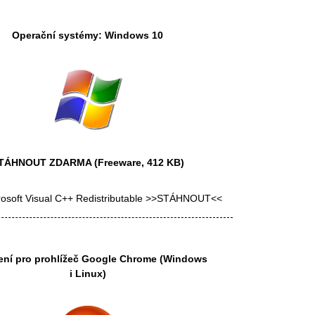
Operační systémy: Windows 10
TÁHNOUT ZDARMA
(Freeware, 412 KB)
rosoft Visual C++ Redistributable >>STÁHNOUT<<
ení pro prohlížeč
Google Chrome
(Windows
i Linux)