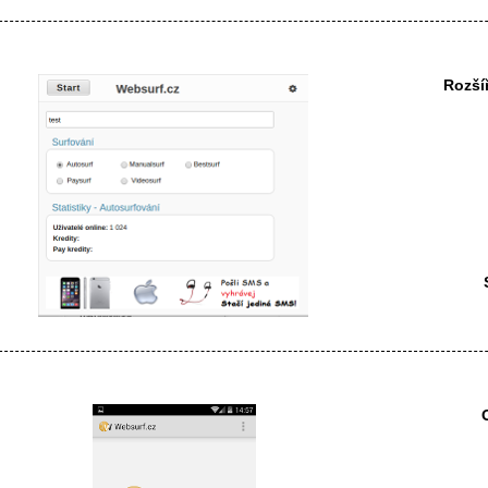
Rozší