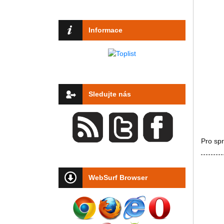
Informace
Sledujte nás
Pro sp
WebSurf Browser