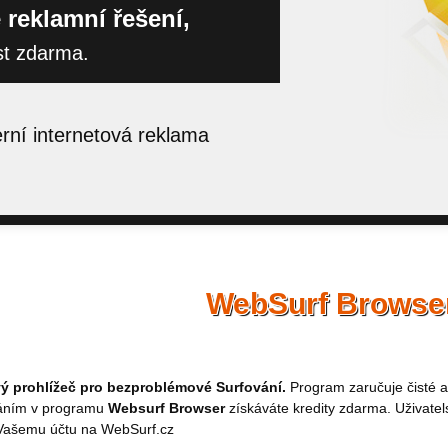
 reklamní řešení,
st zdarma.
ní internetová reklama
WebSurf Browse
 prohlížeč pro bezproblémové Surfování.
Program zaručuje čisté a
áním v programu
Websurf Browser
získáváte kredity zdarma. Uživatel
 Vašemu účtu na WebSurf.cz