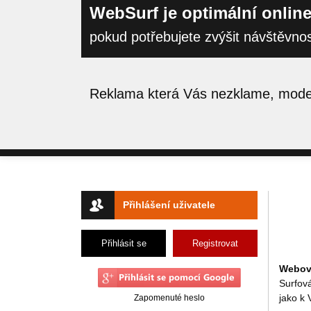
WebSurf je optimální online
pokud potřebujete zvýšit návštěvno
Reklama která Vás nezklame, moder
Přihlášení uživatele
Přihlásit se
Registrovat
Webový
Surfov
jako k
Zapomenuté heslo