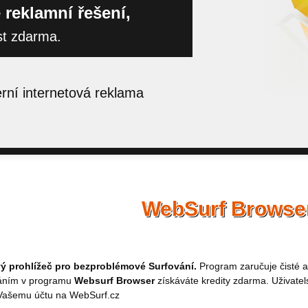
 reklamní řešení,
st zdarma.
ní internetová reklama
WebSurf Browse
 prohlížeč pro bezproblémové Surfování.
Program zaručuje čisté a
áním v programu
Websurf Browser
získáváte kredity zdarma. Uživatel
 Vašemu účtu na WebSurf.cz