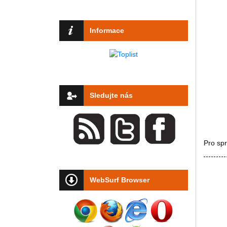
Informace
Sledujte nás
Pro sp
WebSurf Browser