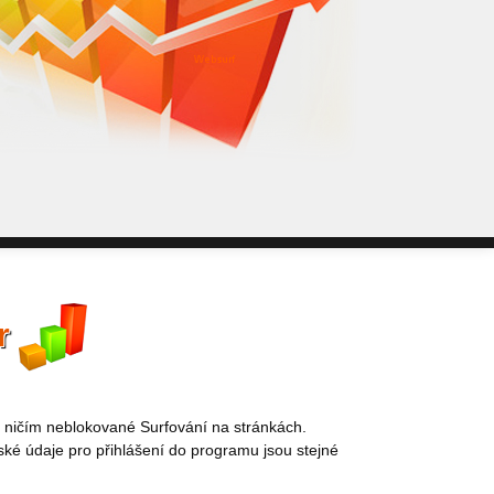
WebSurf j
pokud potře
Reklama kt
r
 ničím neblokované Surfování na stránkách.
ské údaje pro přihlášení do programu jsou stejné