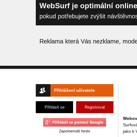
WebSurf je optimální online
pokud potřebujete zvýšit návštěvno
Reklama která Vás nezklame, moder
Přihlášení uživatele
Přihlásit se
Registrovat
Webový
Surfov
jako k
Zapomenuté heslo