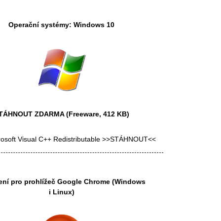
Operační systémy: Windows 10
TÁHNOUT ZDARMA
(Freeware, 412 KB)
rosoft Visual C++ Redistributable >>STÁHNOUT<<
ení pro prohlížeč
Google Chrome
(Windows
i Linux)