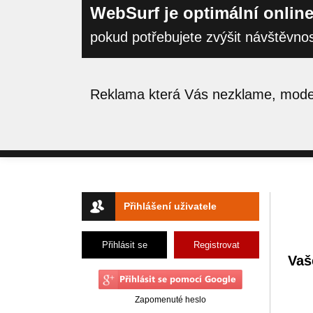
WebSurf je optimální online
pokud potřebujete zvýšit návštěvno
Reklama která Vás nezklame, moder
Přihlášení uživatele
Přihlásit se
Registrovat
Vaš
Zapomenuté heslo