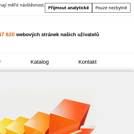
ají měřit návštěvnost.
Přijmout analytické
Pouze nezbytné
47 620
webových stránek našich uživatelů
y
Katalog
Kontakt
Zvýšení
Reklam