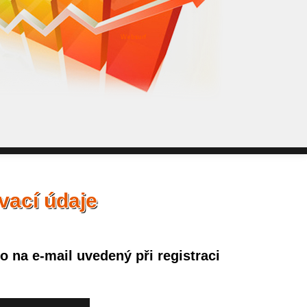
WebSurf j
pokud potře
Reklama kt
vací údaje
 na e-mail uvedený při registraci