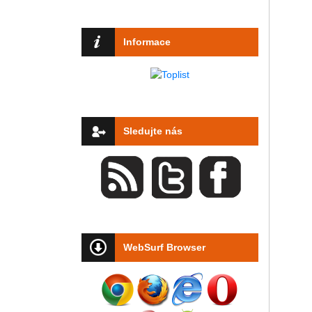
Informace
Sledujte nás
WebSurf Browser