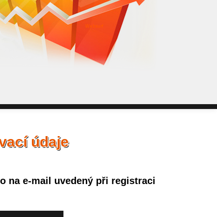
WebSurf j
pokud potře
Reklama kt
vací údaje
 na e-mail uvedený při registraci