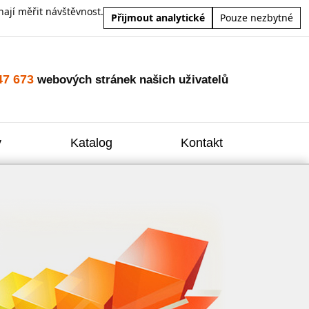
ají měřit návštěvnost.
Přijmout analytické
Pouze nezbytné
47 673
webových stránek našich uživatelů
y
Katalog
Kontakt
Zvýšení
Reklam