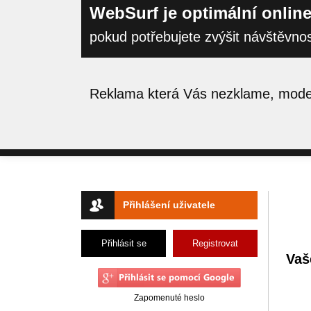
WebSurf je optimální online
pokud potřebujete zvýšit návštěvno
Reklama která Vás nezklame, moder
Přihlášení uživatele
Přihlásit se
Registrovat
Vaš
Zapomenuté heslo