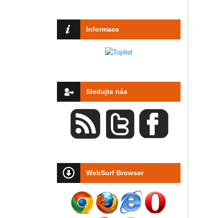
Informace
Sledujte nás
WebSurf Browser