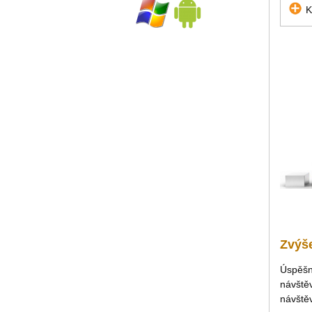
K
Zvýše
Úspěšno
návštěv
návštěv