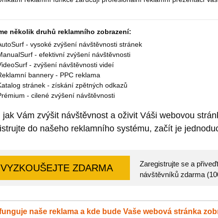
me několik druhů reklamního zobrazení:
AutoSurf - vysoké zvýšení návštěvnosti stránek
ManualSurf - efektivní zvýšení návštěvnosti
VideoSurf - zvýšení návštěvnosti videí
Reklamní bannery - PPC reklama
Katalog stránek - získání zpětných odkazů
Prémium - cilené zvýšení návštěvnosti
 jak Vám zvýšit návštěvnost a oživit Váši webovou strá
istrujte do našeho reklamního systému, začít je jednoduc
Zaregistrujte se a přiv
VYZKOUŠEJTE ZDARMA
návštěvníků zdarma (1000
funguje naše reklama a kde bude Vaše webová stránka zo