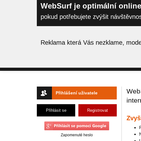
WebSurf je optimální online
pokud potřebujete zvýšit návštěvno
Reklama která Vás nezklame, moder
WebS
Přihlášení uživatele
inte
Přihlásit se
Registrovat
Zvyš
Zapomenuté heslo