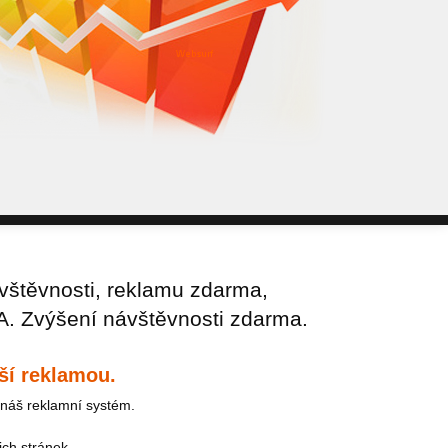
WebSurf j
pokud potře
Reklama kt
vštěvnosti, reklamu zdarma,
A. Zvýšení návštěvnosti zdarma.
ší reklamou.
náš reklamní systém.
ich stránek.