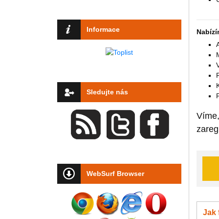
Informace
Nabízí
Sledujte nás
Víme,
zareg
WebSurf Browser
Jak 