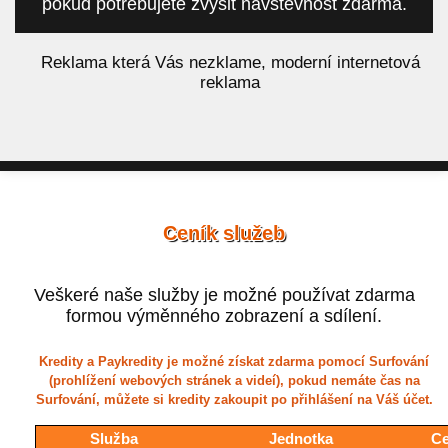
pokud potřebujete zvýšit návštěvnost zdarma.
á
Reklama která Vás nezklame, moderní internetová
reklama
Ceník služeb
Veškeré naše služby je možné používat zdarma
formou výměnného zobrazení a sdílení.
Kredity a Paykredity je možné získat zdarma pomocí Surfování
(prohlížení webových stránek a videí), pokud nemáte čas na
Surfování, můžete si kredity zakoupit po přihlášení na Váš účet.
Služba
Jednotka
Ce