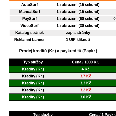
AutoSurf
1 zobrazení (15 sekund)
ManualSurf
1 zobrazení (15 sekund)
PaySurf
1 zobrazení (60 sekund)
0
VideoSurf
1 zobrazení (30 sekund)
Katalog stránek
zápis stránky
Reklamní banner
1 UIP kliknutí
Prodej kreditů (Kr.) a paykreditů (Paykr.)
Typ služby
Cena / 1000 Kr.
Kredity (Kr.)
4 Kč
Kredity (Kr.)
3.7 Kč
Kredity (Kr.)
3.3 Kč
Kredity (Kr.)
3.2 Kč
Kredity (Kr.)
3.0 Kč
Typ služby
Cena / 1 Paykr.