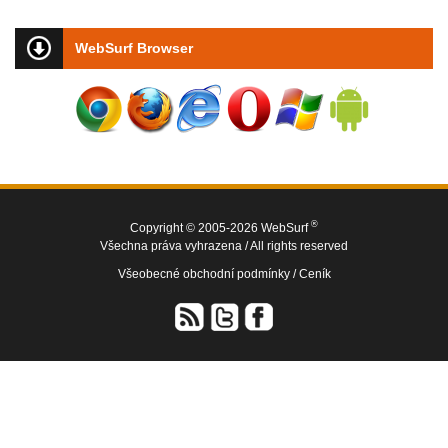
WebSurf Browser
®
Copyright © 2005-2026 WebSurf
Všechna práva vyhrazena / All rights reserved
Všeobecné obchodní podmínky /
Ceník