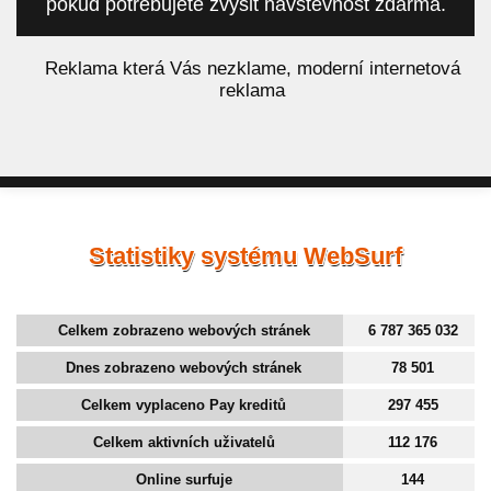
pokud potřebujete zvýšit návštěvnost zdarma.
á
Reklama která Vás nezklame, moderní internetová
reklama
Statistiky systému WebSurf
Celkem zobrazeno webových stránek
6 787 365 032
Dnes zobrazeno webových stránek
78 501
Celkem vyplaceno Pay kreditů
297 455
Celkem aktivních uživatelů
112 176
Online surfuje
144