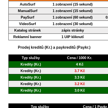
AutoSurf
1 zobrazení (15 sekund)
ManualSurf
1 zobrazení (15 sekund)
PaySurf
1 zobrazení (60 sekund)
0
VideoSurf
1 zobrazení (30 sekund)
Katalog stránek
zápis stránky
Reklamní banner
1 UIP kliknutí
Prodej kreditů (Kr.) a paykreditů (Paykr.)
Typ služby
Cena / 1000 Kr.
Kredity (Kr.)
4 Kč
Kredity (Kr.)
3.7 Kč
Kredity (Kr.)
3.3 Kč
Kredity (Kr.)
3.2 Kč
Kredity (Kr.)
3.0 Kč
Typ služby
Cena / 1 Paykr.