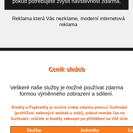
pokud potřebujete zvýšit návštěvnost zdarma.
á
Reklama která Vás nezklame, moderní internetová
reklama
Ceník služeb
Veškeré naše služby je možné používat zdarma
formou výměnného zobrazení a sdílení.
Kredity a Paykredity je možné získat zdarma pomocí Surfování
(prohlížení webových stránek a videí), pokud nemáte čas na
Surfování, můžete si kredity zakoupit po přihlášení na Váš účet.
Služba
Jednotka
Ce