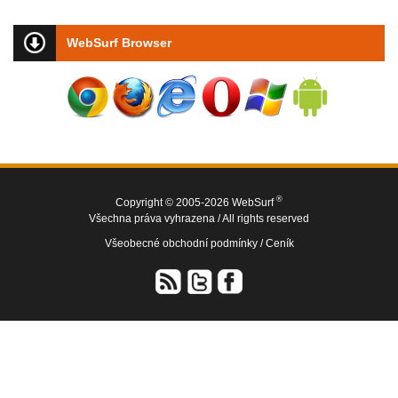
WebSurf Browser
®
Copyright © 2005-2026 WebSurf
Všechna práva vyhrazena / All rights reserved
Všeobecné obchodní podmínky /
Ceník